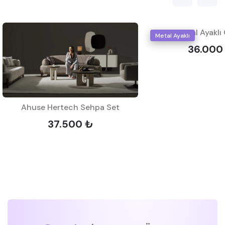
Voga Metal Ayaklı
Metal Ayaklı
36.000
Ahuse Hertech Sehpa Set
37.500 ₺