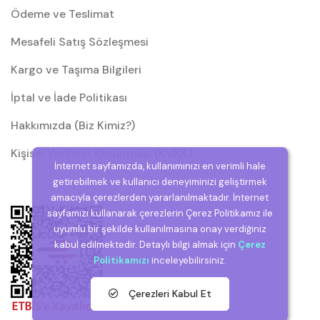
Ödeme ve Teslimat
Mesafeli Satış Sözleşmesi
Kargo ve Taşıma Bilgileri
İptal ve İade Politikası
Hakkımızda (Biz Kimiz?)
Kişisel Verilerin Korunması (KVKK)
İnternet sayfamızda, kullanımınızı en verimli hale
getirebilmek ve kullanıcı deneyiminizi geliştirmek
amacıyla çerezlerden yararlanılmaktadır. İnternet
sayfamızı kullanarak çerezlerin Çerez Politikamız ile
uyumlu bir şekilde kullanılmasına onay verdiğiniz
kabul edilmektedir. Detaylı bilgi almak için
Çerez
Politikamızı
inceleyebilirsiniz.
Çerezleri Kabul Et