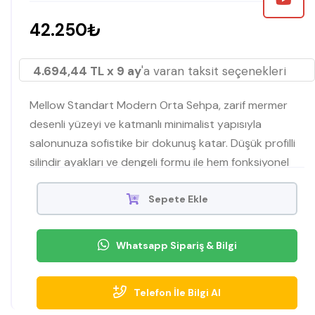
42.250₺
4.694,44 TL x 9 ay
'a varan taksit seçenekleri
Mellow Standart Modern Orta Sehpa, zarif mermer
desenli yüzeyi ve katmanlı minimalist yapısıyla
salonunuza sofistike bir dokunuş katar. Düşük profilli
silindir ayakları ve dengeli formu ile hem fonksiyonel
hem de görsel odak noktasıdır.
Sepete Ekle
Whatsapp Sipariş & Bilgi
Telefon İle Bilgi Al