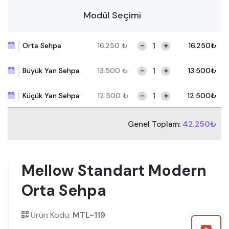
Modül Seçimi
-
+
Orta Sehpa
16.250
₺
16.250
₺
-
+
Büyük Yan Sehpa
13.500
₺
13.500
₺
-
+
Küçük Yan Sehpa
12.500
₺
12.500
₺
Genel Toplam:
42.250₺
Mellow Standart Modern
Orta Sehpa
Ürün Kodu:
MTL-119