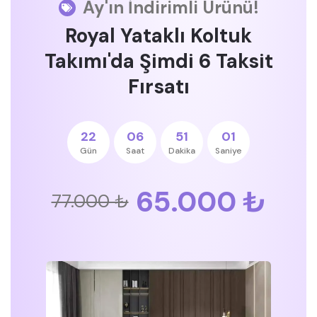
Ay'ın İndirimli Ürünü!
Royal Yataklı Koltuk
Takımı'da Şimdi 6 Taksit
Fırsatı
22
06
51
00
Gün
Saat
Dakika
Saniye
65.000 ₺
77.000 ₺