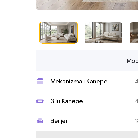
Mod
Mekanizmalı Kanepe
3'lü Kanepe
Berjer