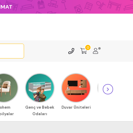
LİMAT
0
ohem
Genç ve Bebek
Duvar Üniteleri
Sehpa
ilyalar
Odaları
Modellerimiz