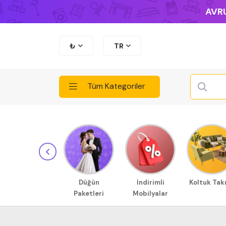
AVRU
₺
TR
Tüm Kategoriler
Düğün
İndirimli
Koltuk Tak
Paketleri
Mobilyalar