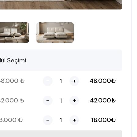
ül Seçimi
48.000
₺
-
+
48.000
₺
42.000
₺
-
+
42.000
₺
18.000
₺
-
+
18.000
₺