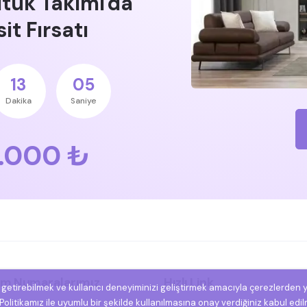
ltuk Takımı'da
it Fırsatı
13
04
Dakika
Saniye
.000 ₺
şim Numaralarımız
Hızlı Link
e getirebilmek ve kullanıcı deneyiminizi geliştirmek amacıyla çerezlerden 
olitikamız ile uyumlu bir şekilde kullanılmasına onay verdiğiniz kabul edil