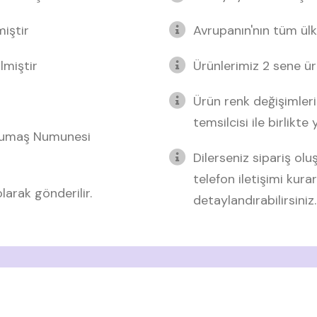
miştir
Avrupanın'nın tüm ülk
lmiştir
Ürünlerimiz 2 sene üre
Ürün renk değişimleri
temsilcisi ile birlikte
 Kumaş Numunesi
Dilerseniz sipariş o
telefon iletişimi kurar
arak gönderilir.
detaylandırabilirsiniz.