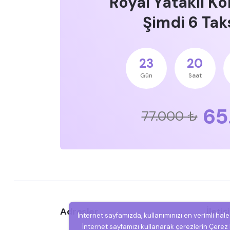
Royal Yataklı Ko
Şimdi 6 Taks
23
20
Gün
Saat
65
77.000 ₺
Adresler
İleti
İnternet sayfamızda, kullanımınızı en verimli hal
İnternet sayfamızı kullanarak çerezlerin Çerez P