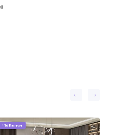
l!
4'lü Kanepe