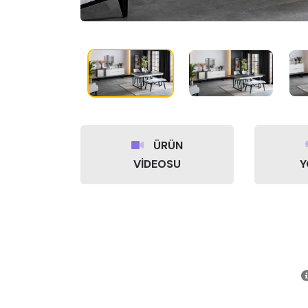
ÜRÜN
VİDEOSU
Y