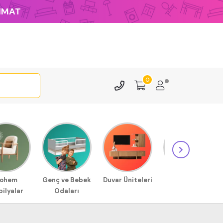
LİMAT
0
ohem
Genç ve Bebek
Duvar Üniteleri
Sehpa
ilyalar
Odaları
Modellerimiz