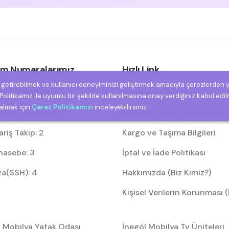
şim Numaralarımız
Hızlı Link
e getirebilmek ve kullanıcı deneyiminizi geliştirmek amacıyla çerezlerden 
 850 308 2818
Ödeme ve Teslimat
olitikamız ile uyumlu bir şekilde kullanılmasına onay verdiğiniz kabul edil
 almak için
Çerez Politikamızı
inceleyebilirsiniz.
eri Temsilcisi: 1
Mesafeli Satış Sözleşmesi
riş Takip: 2
Kargo ve Taşıma Bilgileri
asebe: 3
İptal ve İade Politikası
za(SSH): 4
Hakkımızda (Biz Kimiz?)
Kişisel Verilerin Korunması
l Mobilya Yatak Odası
İnegöl Mobilya Tv Üniteleri