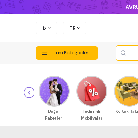
AVRU
₺
TR
Tüm Kategoriler
Düğün
İndirimli
Koltuk Tak
Paketleri
Mobilyalar