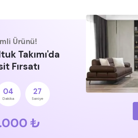
imli Ürünü!
ltuk Takımı'da
it Fırsatı
04
26
Dakika
Saniye
.000 ₺