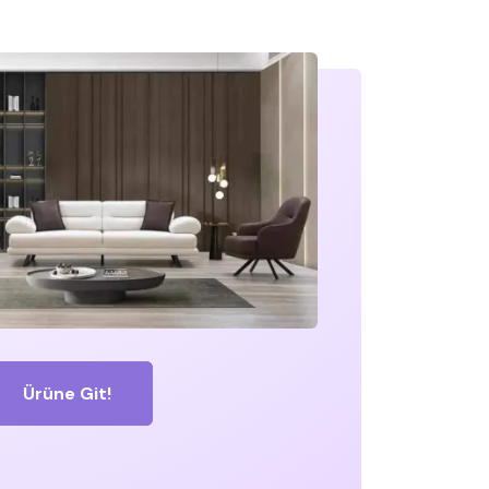
Ürüne Git!