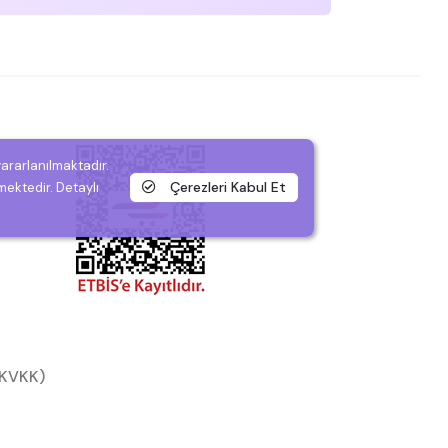
yararlanılmaktadır.
Çerezleri Kabul Et
mektedir. Detaylı
 (KVKK)