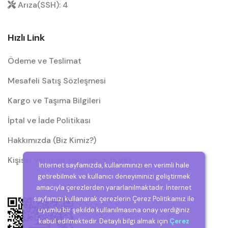
Arıza(SSH): 4
Hızlı Link
Ödeme ve Teslimat
Mesafeli Satış Sözleşmesi
Kargo ve Taşıma Bilgileri
İptal ve İade Politikası
Hakkımızda (Biz Kimiz?)
Kişisel Verilerin Korunması (KVKK)
İnternet sayfamızda, kullanımınızı en verimli hale
getirebilmek ve kullanıcı deneyiminizi geliştirmek
amacıyla çerezlerden yararlanılmaktadır. İnternet
sayfamızı kullanarak çerezlerin Çerez Politikamız ile
uyumlu bir şekilde kullanılmasına onay verdiğiniz
kabul edilmektedir. Detaylı bilgi almak için
Çerez