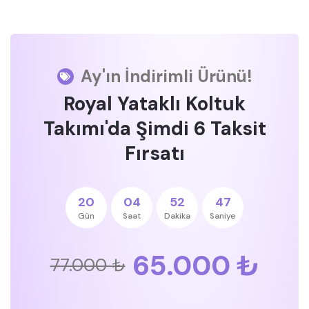
Ay'ın İndirimli Ürünü!
Royal Yataklı Koltuk
Takımı'da Şimdi 6 Taksit
Fırsatı
20
04
52
46
Gün
Saat
Dakika
Saniye
65.000 ₺
77.000 ₺