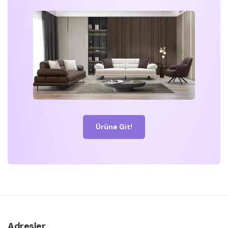
Ürüne Git!
Adresler