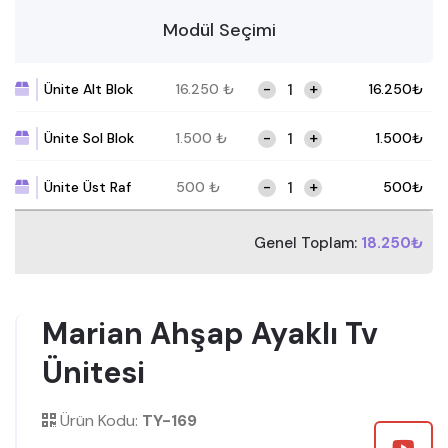
Modül Seçimi
-
+
Ünite Alt Blok
16.250
₺
16.250
₺
-
+
Ünite Sol Blok
1.500
₺
1.500
₺
-
+
Ünite Üst Raf
500
₺
500
₺
Genel Toplam:
18.250₺
Marian Ahşap Ayaklı Tv
Ünitesi
Ürün Kodu:
TY-169