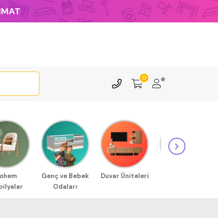
LİMAT
0
ohem
Genç ve Bebek
Duvar Üniteleri
Sehpa
ilyalar
Odaları
Modellerimiz