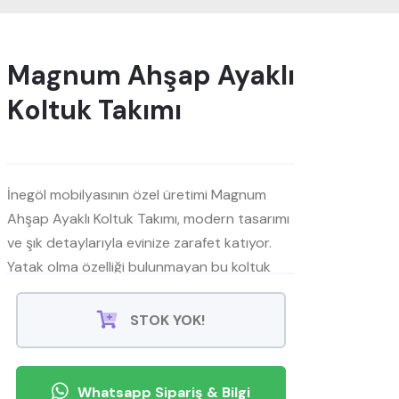
Magnum Ahşap Ayaklı
Koltuk Takımı
İnegöl mobilyasının özel üretimi Magnum
Ahşap Ayaklı Koltuk Takımı, modern tasarımı
ve şık detaylarıyla evinize zarafet katıyor.
Yatak olma özelliği bulunmayan bu koltuk
takımı, kaliteli ahşap ayakları ve estetik
görünümü ile dikkat çekiyor.
STOK YOK!
Mobilyamevime'de konforlu ve şık bir yaşam
alanı yaratmak için Magnum'u tercih
Whatsapp Sipariş & Bilgi