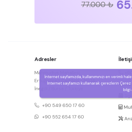
65
77.000 ₺
Adresler
İleti
Mahmudiye Mahallesi,
+90
İnternet sayfamızda, kullanımınızı en verimli hal
Ertuğrulgazi Caddesi - No:14,
İnternet sayfamızı kullanarak çerezlerin Çerez P
Müşt
İnegöl / Bursa / Türkiye
bilgi
Sipa
+90 549 650 17 60
Muh
+90 552 654 17 60
Arı