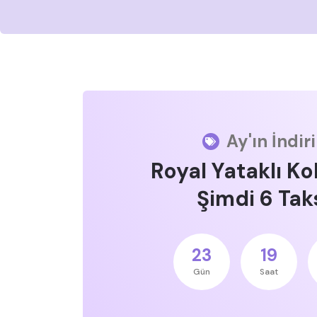
Ay'ın İndir
Royal Yataklı Ko
Şimdi 6 Taks
23
19
Gün
Saat