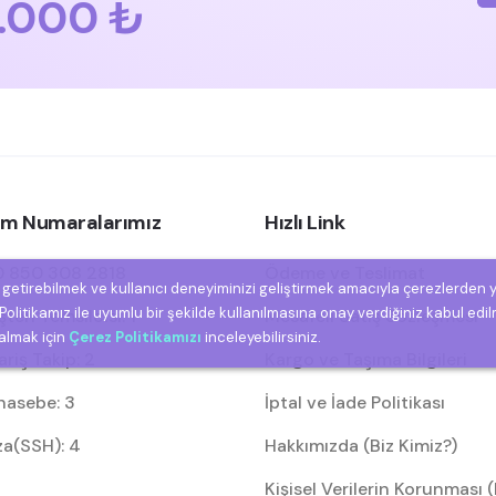
.000 ₺
şim Numaralarımız
Hızlı Link
 850 308 2818
Ödeme ve Teslimat
e getirebilmek ve kullanıcı deneyiminizi geliştirmek amacıyla çerezlerden 
olitikamız ile uyumlu bir şekilde kullanılmasına onay verdiğiniz kabul edil
eri Temsilcisi: 1
Mesafeli Satış Sözleşmesi
 almak için
Çerez Politikamızı
inceleyebilirsiniz.
riş Takip: 2
Kargo ve Taşıma Bilgileri
asebe: 3
İptal ve İade Politikası
za(SSH): 4
Hakkımızda (Biz Kimiz?)
Kişisel Verilerin Korunması