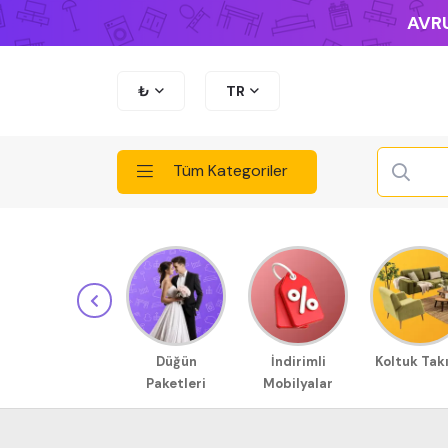
AVRU
₺
TR
Tüm Kategoriler
Düğün
İndirimli
Koltuk Tak
Paketleri
Mobilyalar