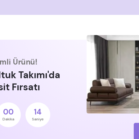
imli Ürünü!
ltuk Takımı'da
it Fırsatı
00
13
Dakika
Saniye