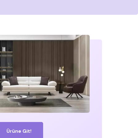
Ürüne Git!