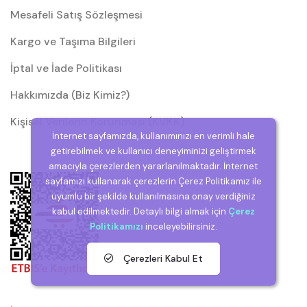
Mesafeli Satış Sözleşmesi
Kargo ve Taşıma Bilgileri
İptal ve İade Politikası
Hakkımızda (Biz Kimiz?)
Kişisel Verilerin Korunması (KVKK)
İnternet sayfamızda, kullanımınızı en verimli hale
getirebilmek ve kullanıcı deneyiminizi geliştirmek
amacıyla çerezlerden yararlanılmaktadır. İnternet
sayfamızı kullanarak çerezlerin Çerez Politikamız ile
uyumlu bir şekilde kullanılmasına onay verdiğiniz
kabul edilmektedir. Detaylı bilgi almak için
Çerez
Politikamızı
inceleyebilirsiniz.
Çerezleri Kabul Et