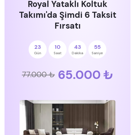
Royal Yataklı Koltuk
Takımı'da Şimdi 6 Taksit
Fırsatı
23
10
43
55
Gün
Saat
Dakika
Saniye
65.000 ₺
77.000 ₺