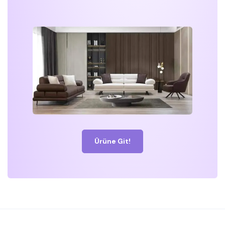
Ürüne Git!