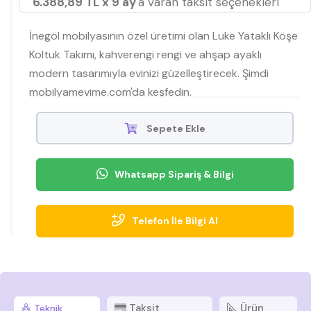
6.388,89 TL x 9 ay
'a varan taksit seçenekleri
İnegöl mobilyasının özel üretimi olan Luke Yataklı Köşe
Koltuk Takımı, kahverengi rengi ve ahşap ayaklı
modern tasarımıyla evinizi güzelleştirecek. Şimdi
mobilyamevime.com'da keşfedin.
Sepete Ekle
Whatsapp Sipariş & Bilgi
Telefon İle Bilgi Al
Taksit
Ürün
Teknik