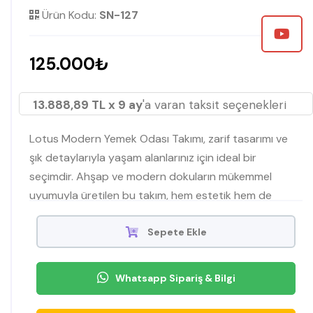
Ürün Kodu:
SN-127
125.000₺
13.888,89 TL x 9 ay
'a varan taksit seçenekleri
Lotus Modern Yemek Odası Takımı, zarif tasarımı ve
şık detaylarıyla yaşam alanlarınız için ideal bir
seçimdir. Ahşap ve modern dokuların mükemmel
uyumuyla üretilen bu takım, hem estetik hem de
fonksiyonel bir kullanım sunar. Misafirlerinizi ağırlarken
şıklığınızdan ödün vermeyin.
Sepete Ekle
Whatsapp Sipariş & Bilgi