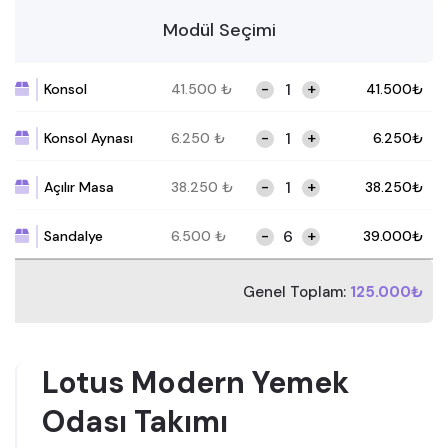
Modül Seçimi
-
+
Konsol
41.500
₺
41.500
₺
-
+
Konsol Aynası
6.250
₺
6.250
₺
-
+
Açılır Masa
38.250
₺
38.250
₺
-
+
Sandalye
6.500
₺
39.000
₺
Genel Toplam:
125.000₺
Lotus Modern Yemek
Odası Takımı