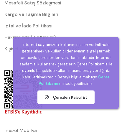
Mesafeli Satış Sözleşmesi
Kargo ve Taşıma Bilgileri
İptal ve İade Politikası
Hakkımızda (Biz Kimiz?)
İnternet sayfamızda, kullanımınızı en verimli hale
Kişisel Verilerin Korunması (KVKK)
getirebilmek ve kullanıcı deneyiminizi geliştirmek
amacıyla çerezlerden yararlanılmaktadır. İnternet
sayfamızı kullanarak çerezlerin Çerez Politikamız ile
uyumlu bir şekilde kullanılmasına onay verdiğiniz
kabul edilmektedir. Detaylı bilgi almak için
Çerez
Politikamızı
inceleyebilirsiniz.
Çerezleri Kabul Et
İnegöl Mobilya