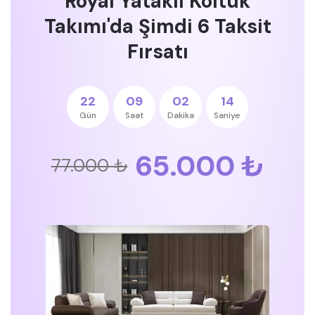
Royal Yataklı Koltuk
Takımı'da Şimdi 6 Taksit
Fırsatı
22
09
02
13
Gün
Saat
Dakika
Saniye
65.000 ₺
77.000 ₺