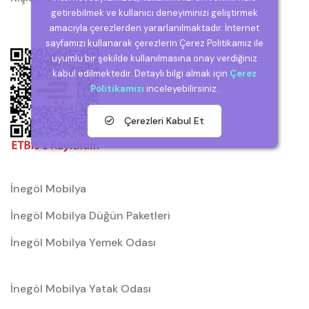
getirebilmek ve kullanıcı deneyiminizi geliştirmek
amacıyla çerezlerden yararlanılmaktadır. İnternet
sayfamızı kullanarak çerezlerin Çerez Politikamız ile
uyumlu bir şekilde kullanılmasına onay verdiğiniz
kabul edilmektedir. Detaylı bilgi almak için
Çerez
Politikamızı
inceleyebilirsiniz.
Çerezleri Kabul Et
İnegöl Mobilya
İnegöl Mobilya Düğün Paketleri
İnegöl Mobilya Yemek Odası
İnegöl Mobilya Yatak Odası