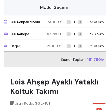
Modül Seçimi
-
+
3'lü Sehpalı Modül
73.000
₺
73.000
₺
-
+
3'lü Kanepe
57.750
₺
57.750
₺
-
+
Berjer
21.000
₺
21.000
₺
Genel Toplam:
151.750₺
Lois Ahşap Ayaklı Yataklı
Koltuk Takımı
Ürün Kodu:
SGL-181