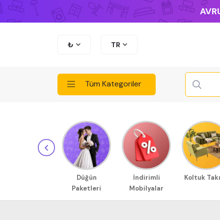
AVRU
₺
TR
Tüm Kategoriler
Düğün
İndirimli
Koltuk Tak
Paketleri
Mobilyalar