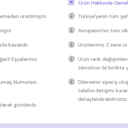
Ürün Hakkında Genel 
emeden üretilmiştir.
Türkiye'yenin tüm şeh
miştir
Avrupanın'nın tüm ülk
la bazalıdır.
Ürünlerimiz 2 sene üre
ğerli Eşyalarınızı
Ürün renk değişimleri
temsilcisi ile birlikte
 Kumaş Numunesi
Dilerseniz sipariş o
telefon iletişimi kurar
detaylandırabilirsiniz.
arak gönderilir.