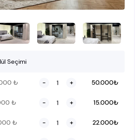
ül Seçimi
.000
₺
-
+
50.000
₺
.000
₺
-
+
15.000
₺
.000
₺
-
+
22.000
₺