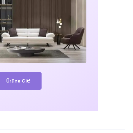
Ürüne Git!