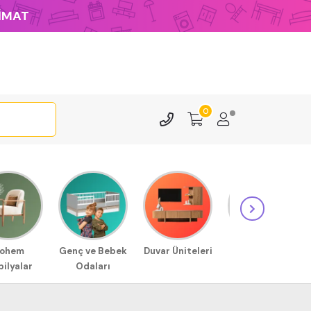
LİMAT
0
ohem
Genç ve Bebek
Duvar Üniteleri
Sehpa
ilyalar
Odaları
Modellerimiz