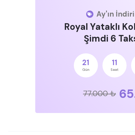
Ay'ın İndir
Royal Yataklı Ko
Şimdi 6 Taks
21
11
Gün
Saat
65
77.000 ₺