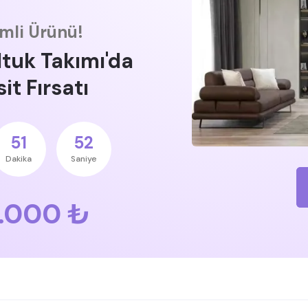
imli Ürünü!
ltuk Takımı'da
it Fırsatı
51
51
Dakika
Saniye
.000 ₺