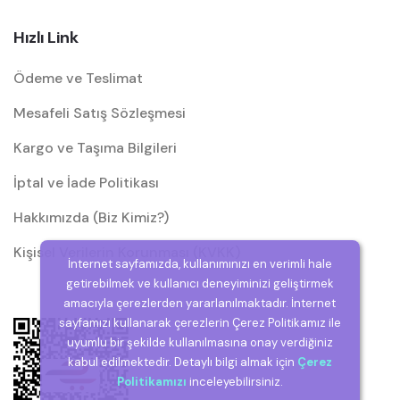
Hızlı Link
Ödeme ve Teslimat
Mesafeli Satış Sözleşmesi
Kargo ve Taşıma Bilgileri
İptal ve İade Politikası
Hakkımızda (Biz Kimiz?)
Kişisel Verilerin Korunması (KVKK)
İnternet sayfamızda, kullanımınızı en verimli hale
getirebilmek ve kullanıcı deneyiminizi geliştirmek
amacıyla çerezlerden yararlanılmaktadır. İnternet
sayfamızı kullanarak çerezlerin Çerez Politikamız ile
uyumlu bir şekilde kullanılmasına onay verdiğiniz
kabul edilmektedir. Detaylı bilgi almak için
Çerez
Politikamızı
inceleyebilirsiniz.