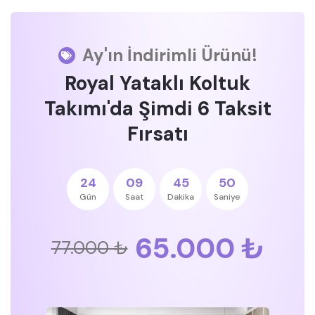
Ay'ın İndirimli Ürünü!
Royal Yataklı Koltuk
Takımı'da Şimdi 6 Taksit
Fırsatı
24
09
45
49
Gün
Saat
Dakika
Saniye
65.000 ₺
77.000 ₺