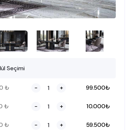
ül Seçimi
00
₺
-
+
99.500
₺
00
₺
-
+
10.000
₺
00
₺
-
+
59.500
₺