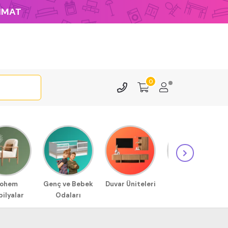
LİMAT
0
ohem
Genç ve Bebek
Duvar Üniteleri
Sehpa
ilyalar
Odaları
Modellerimiz