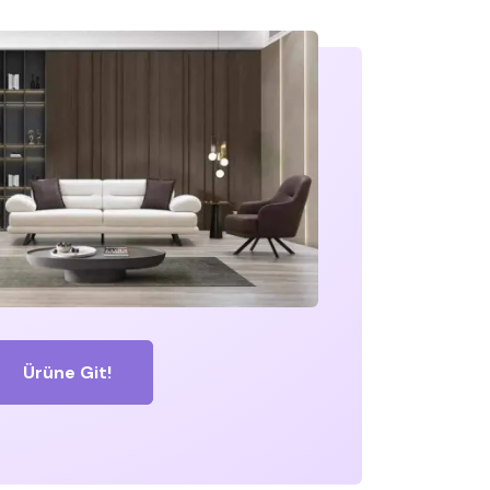
Ürüne Git!