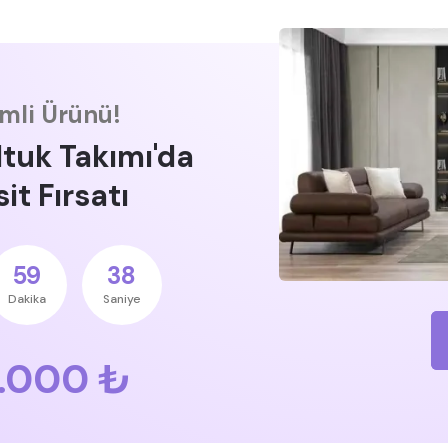
imli Ürünü!
ltuk Takımı'da
it Fırsatı
59
37
Dakika
Saniye
.000 ₺