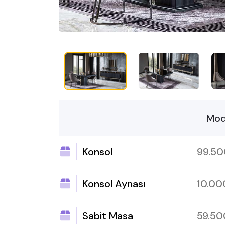
Mod
Konsol
99.5
Konsol Aynası
10.0
Sabit Masa
59.5