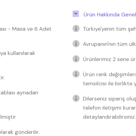
Ürün Hakkında Genel 
nası - Masa ve 6 Adet
Türkiye'yenin tüm şeh
Avrupanın'nın tüm ülk
a kullanılarak
Ürünlerimiz 2 sene üre
Ürün renk değişimleri
r.
temsilcisi ile birlikte
tablası aynadan
Dilerseniz sipariş o
telefon iletişimi kurar
lmiştir
detaylandırabilirsiniz.
arak gönderilir.