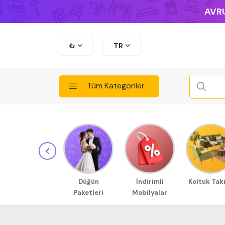
AVRU
₺
TR
Tüm Kategoriler
Düğün
İndirimli
Koltuk Tak
Paketleri
Mobilyalar