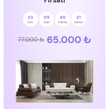
Fırsatı
23
05
40
20
Gün
Saat
Dakika
Saniye
65.000 ₺
77.000 ₺