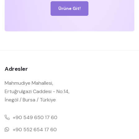
Ürüne Git!
Adresler
Mahmudiye Mahallesi,
Ertuğrulgazi Caddesi - No:14,
İnegöl / Bursa / Türkiye
+90 549 650 17 60
+90 552 654 17 60