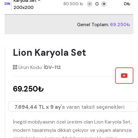
Karyola Set -
-
+
80.500
₺
0
₺
200x200
Genel Toplam:
69.250₺
Lion Karyola Set
Ürün Kodu:
İDV-112
69.250₺
7.694,44 TL x 9 ay
'a varan taksit seçenekleri
İnegöl mobilyasının özel üretimi olan Lion Karyola Set,
modern tasarımıyla dikkat çekiyor ve yaşam alanınıza