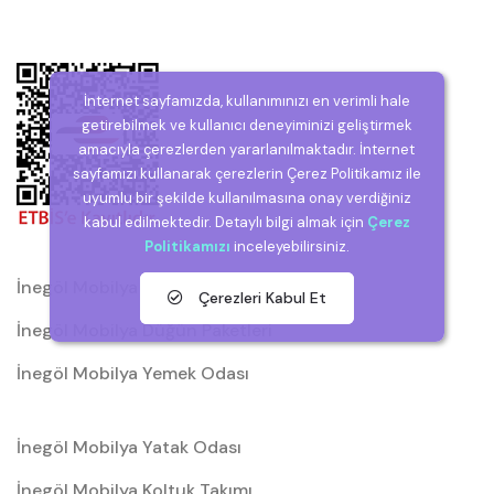
İnternet sayfamızda, kullanımınızı en verimli hale
getirebilmek ve kullanıcı deneyiminizi geliştirmek
amacıyla çerezlerden yararlanılmaktadır. İnternet
sayfamızı kullanarak çerezlerin Çerez Politikamız ile
uyumlu bir şekilde kullanılmasına onay verdiğiniz
kabul edilmektedir. Detaylı bilgi almak için
Çerez
Politikamızı
inceleyebilirsiniz.
İnegöl Mobilya
Çerezleri Kabul Et
İnegöl Mobilya Düğün Paketleri
İnegöl Mobilya Yemek Odası
İnegöl Mobilya Yatak Odası
İnegöl Mobilya Koltuk Takımı