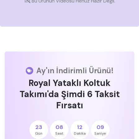
Bu Ürünün Videosu Henüz Hazır Değil.
Ay'ın İndirimli Ürünü!
Royal Yataklı Koltuk
Takımı'da Şimdi 6 Taksit
Fırsatı
23
08
12
09
Gün
Saat
Dakika
Saniye