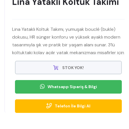
Lina Yataklı Koltuk Takımı
Lina Yataklı Koltuk Takımı, yumuşak bouclé (bukle)
dokusu, HR sünger konforu ve yüksek ayaklı modern
tasarımıyla şık ve pratik bir yaşam alanı sunar. 3’lü
koltuktaki kolay açılır yatak mekanizması misafirler için
anında ek konfor sağlar; leke tutmaz, silinebilir kumaş
günlük bakımını zahmetsiz kılar.
STOK YOK!
Whatsapp Sipariş & Bilgi
Telefon İle Bilgi Al