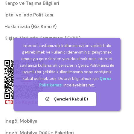
Kargo ve Taşıma Bilgileri
İptal ve İade Politikası
Hakkımızda (Biz Kimiz?)
Kişisel Verilerin Korunması (KVKK)
İnternet sayfamızda, kullanımınızı en verimli hale
getirebilmek ve kullanıcı deneyiminizi geliştirmek
amacıyla çerezlerden yararlanılmaktadır. İnternet
sayfamızı kullanarak çerezlerin Çerez Politikamız ile
uyumlu bir şekilde kullanılmasına onay verdiğiniz
kabul edilmektedir. Detaylı bilgi almak için
Çerez
Politikamızı
inceleyebilirsiniz.
Çerezleri Kabul Et
İnegöl Mobilya
İnegöl Mobilya Düğün Paketleri