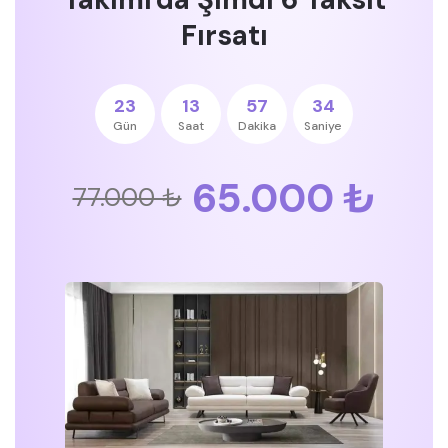
Fırsatı
23
13
57
33
Gün
Saat
Dakika
Saniye
65.000 ₺
77.000 ₺