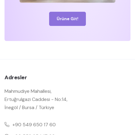
Ürüne Git!
Adresler
Mahmudiye Mahallesi,
Ertuğrulgazi Caddesi - No:14,
İnegöl / Bursa / Türkiye
+90 549 650 17 60