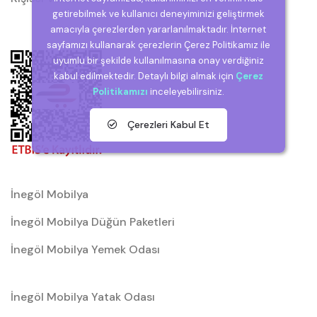
getirebilmek ve kullanıcı deneyiminizi geliştirmek
amacıyla çerezlerden yararlanılmaktadır. İnternet
sayfamızı kullanarak çerezlerin Çerez Politikamız ile
uyumlu bir şekilde kullanılmasına onay verdiğiniz
kabul edilmektedir. Detaylı bilgi almak için
Çerez
Politikamızı
inceleyebilirsiniz.
Çerezleri Kabul Et
İnegöl Mobilya
İnegöl Mobilya Düğün Paketleri
İnegöl Mobilya Yemek Odası
İnegöl Mobilya Yatak Odası