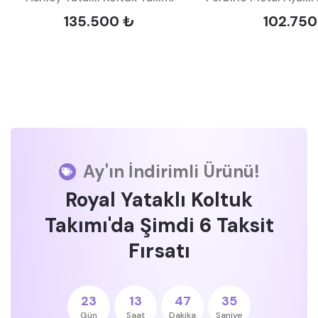
135.500 ₺
102.750
Ay'ın İndirimli Ürünü!
Royal Yataklı Koltuk
Takımı'da Şimdi 6 Taksit
Fırsatı
23
13
47
34
Gün
Saat
Dakika
Saniye