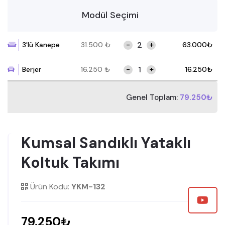
Modül Seçimi
-
+
3'lü Kanepe
31.500
₺
63.000
₺
-
+
Berjer
16.250
₺
16.250
₺
Genel Toplam:
79.250₺
Kumsal Sandıklı Yataklı
Koltuk Takımı
Ürün Kodu:
YKM-132
79.250₺