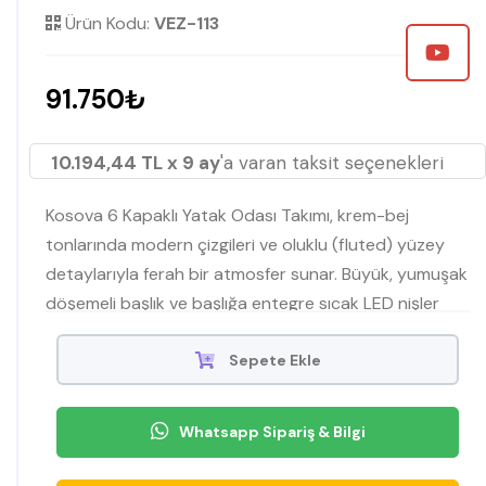
Ürün Kodu:
VEZ-113
91.750₺
10.194,44 TL x 9 ay
'a varan taksit seçenekleri
Kosova 6 Kapaklı Yatak Odası Takımı, krem-bej
tonlarında modern çizgileri ve oluklu (fluted) yüzey
detaylarıyla ferah bir atmosfer sunar. Büyük, yumuşak
döşemeli başlık ve başlığa entegre sıcak LED nişler
gece kullanımlarında konforlu bir aydınlatma sağlar.
Uzun gömme kulplarla tasarlanan 6 kapaklı gardırop;
Sepete Ekle
kenarlardaki tam boy ayna kapakları, orta
bölümlerdeki oluklu kapaklar ve içteki askı alanları,
Whatsapp Sipariş & Bilgi
geniş raflar ile çekmeceler sayesinde düzeni
kolaylaştırır. Takımı tamamlayan komodin ve şifonyer,