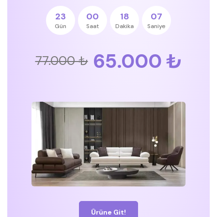
23
00
18
07
Gün
Saat
Dakika
Saniye
65.000 ₺
77.000 ₺
Ürüne Git!