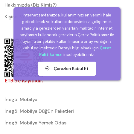
Hakkımızda (Biz Kimiz?)
İnternet sayfamızda, kullanımınızı en verimli hale
Kişisel Verilerin Korunması (KVKK)
getirebilmek ve kullanıcı deneyiminizi geliştirmek
amacıyla çerezlerden yararlanılmaktadır. İnternet
sayfamızı kullanarak çerezlerin Çerez Politikamız ile
uyumlu bir şekilde kullanılmasına onay verdiğiniz
kabul edilmektedir. Detaylı bilgi almak için
Çerez
Politikamızı
inceleyebilirsiniz.
Çerezleri Kabul Et
İnegöl Mobilya
İnegöl Mobilya Düğün Paketleri
İnegöl Mobilya Yemek Odası