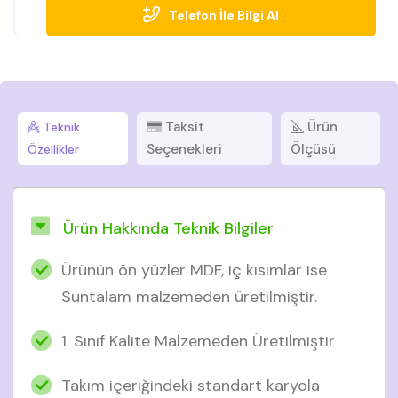
Telefon İle Bilgi Al
aynı ritmik yüzey işçiliği ve pürüzsüz açılır-kapanır ray
sistemiyle şık ve işlevsel depolama sunar. Zarif hatları,
kaliteli malzeme yapısı ve zamansız rengiyle Kosova,
yatak odanıza sakin ve sofistike bir kimlik kazandırır;
İnegöl mobilya kalitesiyle uzun yıllar ilk günkü
Taksit
Ürün
Teknik
görünümünü korur.
Seçenekleri
Ölçüsü
Özellikler
Ürün Hakkında Teknik Bilgiler
Ürünün ön yüzler MDF, iç kısımlar ise
Suntalam malzemeden üretilmiştir.
1. Sınıf Kalite Malzemeden Üretilmiştir
Takım içeriğindeki standart karyola