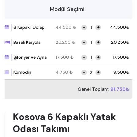
Modül Seçimi
-
+
6 Kapaklı Dolap
44.500
₺
44.500
₺
-
+
Bazalı Karyola
20.250
₺
20.250
₺
-
+
Şifonyer ve Ayna
17.500
₺
17.500
₺
-
+
Komodin
4.750
₺
9.500
₺
Genel Toplam:
91.750₺
Kosova 6 Kapaklı Yatak
Odası Takımı