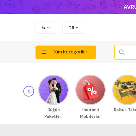
AVRU
₺
TR
Tüm Kategoriler
Düğün
İndirimli
Koltuk Tak
Paketleri
Mobilyalar