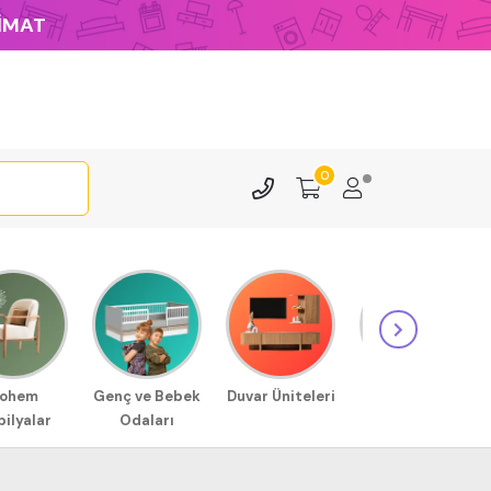
LİMAT
0
ohem
Genç ve Bebek
Duvar Üniteleri
Sehpa
ilyalar
Odaları
Modellerimiz