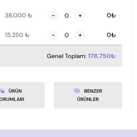
38.000
₺
-
+
0
₺
15.250
₺
-
+
0
₺
Genel Toplam:
176.750₺
ÜRÜN
BENZER
ORUMLARI
ÜRÜNLER