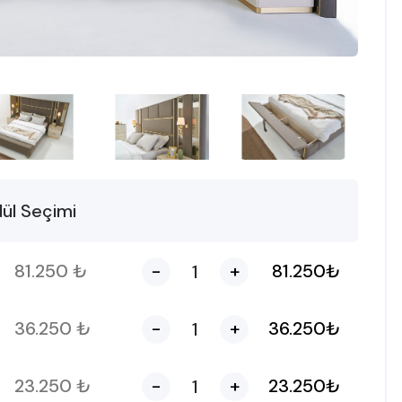
ül Seçimi
81.250
₺
-
+
81.250
₺
36.250
₺
-
+
36.250
₺
23.250
₺
-
+
23.250
₺