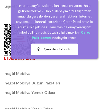
İnternet sayfamızda, kullanımınızı en verimli hale
Kişisel Verilerin Korunması (KVKK)
getirebilmek ve kullanıcı deneyiminizi geliştirmek
amacıyla çerezlerden yararlanılmaktadır. İnternet
sayfamızı kullanarak çerezlerin Çerez Politikamız ile
uyumlu bir şekilde kullanılmasına onay verdiğiniz
kabul edilmektedir. Detaylı bilgi almak için
Çerez
Politikamızı
inceleyebilirsiniz.
Çerezleri Kabul Et
İnegöl Mobilya
İnegöl Mobilya Düğün Paketleri
İnegöl Mobilya Yemek Odası
İnegöl Mobilya Yatak Odası