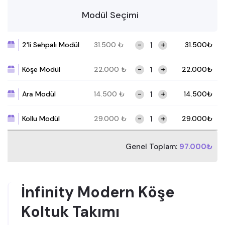
Modül Seçimi
-
+
2'li Sehpalı Modül
31.500
₺
31.500
₺
-
+
Köşe Modül
22.000
₺
22.000
₺
-
+
Ara Modül
14.500
₺
14.500
₺
-
+
Kollu Modül
29.000
₺
29.000
₺
Genel Toplam:
97.000₺
İnfinity Modern Köşe
Koltuk Takımı