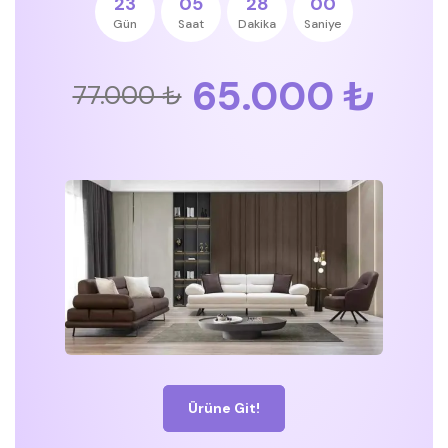
23
05
27
59
Gün
Saat
Dakika
Saniye
65.000 ₺
77.000 ₺
Ürüne Git!