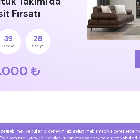
ltuk Takımı'da
it Fırsatı
39
27
Dakika
Saniye
.000 ₺
şim Numaralarımız
Hızlı Link
e getirebilmek ve kullanıcı deneyiminizi geliştirmek amacıyla çerezlerden 
olitikamız ile uyumlu bir şekilde kullanılmasına onay verdiğiniz kabul edil