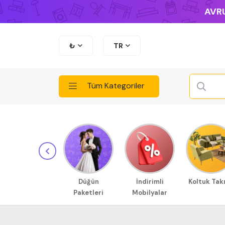
AVRU
₺
TR
Tüm Kategoriler
Düğün
İndirimli
Koltuk Tak
Paketleri
Mobilyalar