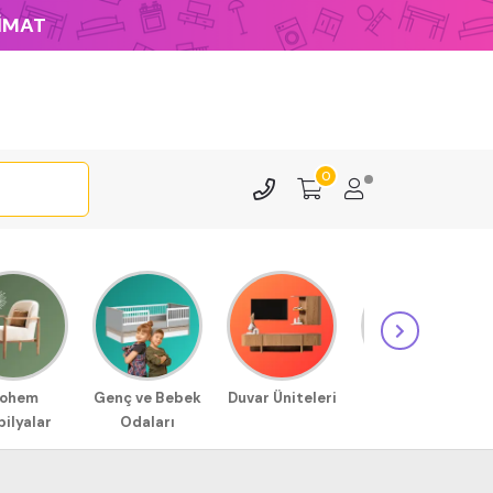
LİMAT
0
ohem
Genç ve Bebek
Duvar Üniteleri
Sehpa
ilyalar
Odaları
Modellerimiz