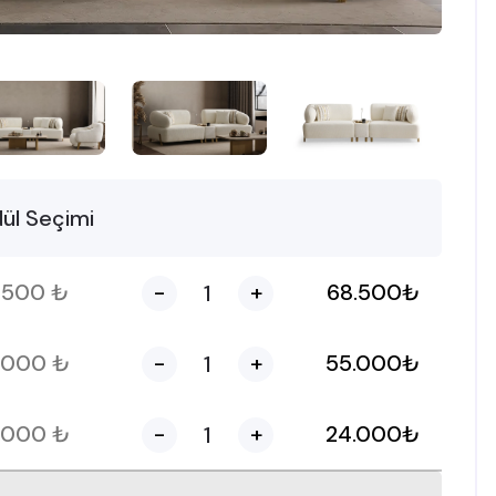
ül Seçimi
.500
₺
-
+
68.500
₺
.000
₺
-
+
55.000
₺
.000
₺
-
+
24.000
₺