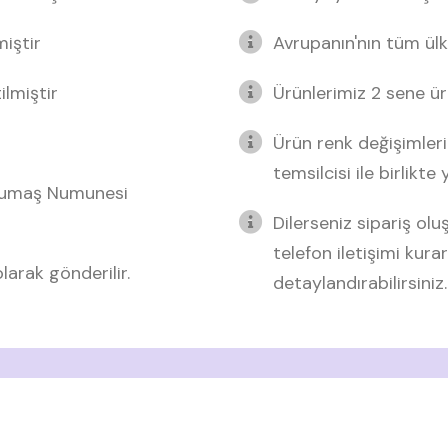
miştir
Avrupanın'nın tüm ülk
lmiştir
Ürünlerimiz 2 sene üre
Ürün renk değişimleri
temsilcisi ile birlikte
 Kumaş Numunesi
Dilerseniz sipariş o
telefon iletişimi kurar
arak gönderilir.
detaylandırabilirsiniz.