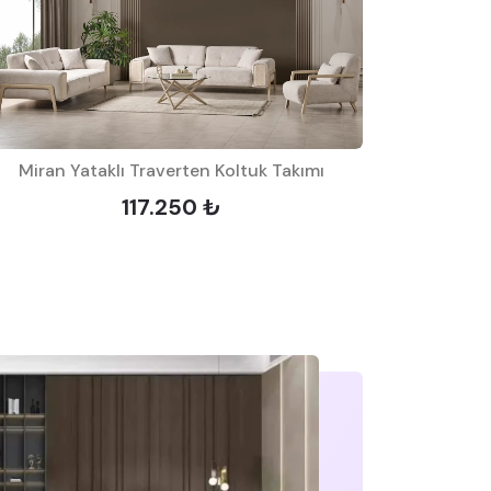
Miran Yataklı Traverten Koltuk Takımı
İpek Ya
117.250 ₺