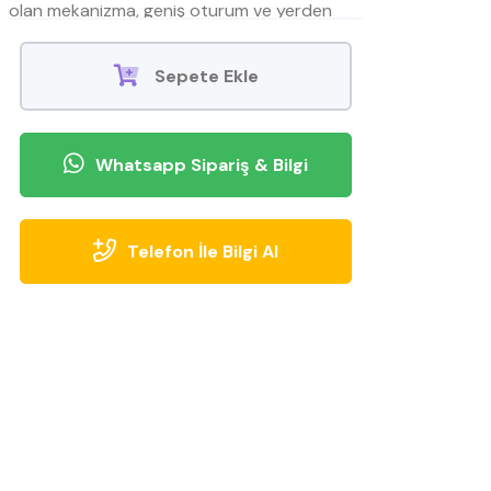
olan mekanizma, geniş oturum ve yerden
yüksek yapı kolay temizlik ve konfor sağlar.
Sepete Ekle
Whatsapp Sipariş & Bilgi
Telefon İle Bilgi Al