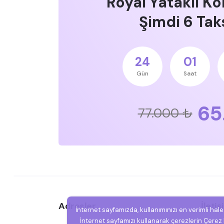
Royal Yataklı Ko
Şimdi 6 Taks
24
01
Gün
Saat
65
77.000 ₺
Adresler
İleti
İnternet sayfamızda, kullanımınızı en verimli hal
İnternet sayfamızı kullanarak çerezlerin Çerez P