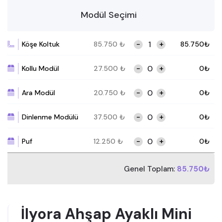
Modül Seçimi
-
+
Köşe Koltuk
85.750
₺
85.750
₺
-
+
Kollu Modül
27.500
₺
0
₺
-
+
Ara Modül
20.750
₺
0
₺
-
+
Dinlenme Modülü
37.500
₺
0
₺
-
+
Puf
12.250
₺
0
₺
Genel Toplam:
85.750₺
İlyora Ahşap Ayaklı Mini