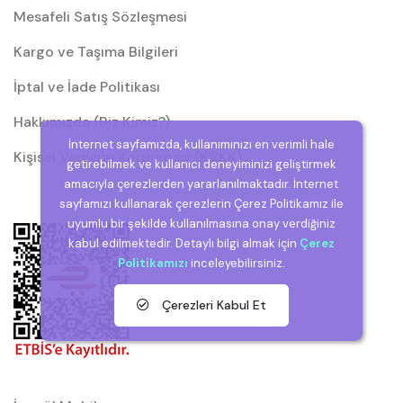
Mesafeli Satış Sözleşmesi
Kargo ve Taşıma Bilgileri
İptal ve İade Politikası
Hakkımızda (Biz Kimiz?)
İnternet sayfamızda, kullanımınızı en verimli hale
Kişisel Verilerin Korunması (KVKK)
getirebilmek ve kullanıcı deneyiminizi geliştirmek
amacıyla çerezlerden yararlanılmaktadır. İnternet
sayfamızı kullanarak çerezlerin Çerez Politikamız ile
uyumlu bir şekilde kullanılmasına onay verdiğiniz
kabul edilmektedir. Detaylı bilgi almak için
Çerez
Politikamızı
inceleyebilirsiniz.
Çerezleri Kabul Et