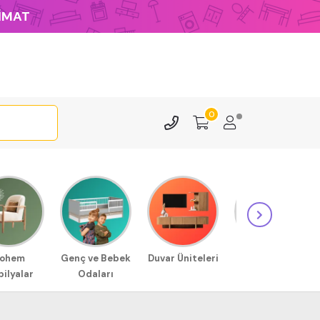
LİMAT
0
ohem
Genç ve Bebek
Duvar Üniteleri
Sehpa
ilyalar
Odaları
Modellerimiz