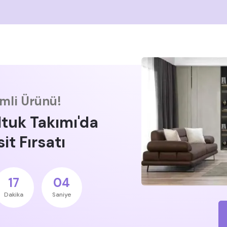
imli Ürünü!
ltuk Takımı'da
it Fırsatı
17
03
Dakika
Saniye