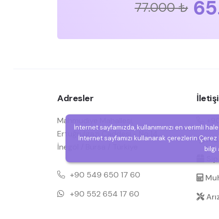
65
77.000 ₺
Adresler
İleti
Mahmudiye Mahallesi,
+90
İnternet sayfamızda, kullanımınızı en verimli hal
Ertuğrulgazi Caddesi - No:14,
İnternet sayfamızı kullanarak çerezlerin Çerez P
Müşt
İnegöl / Bursa / Türkiye
bilgi
Sipa
+90 549 650 17 60
Muh
+90 552 654 17 60
Arı