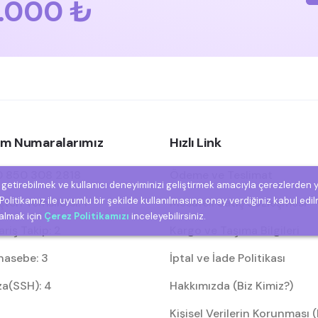
.000 ₺
şim Numaralarımız
Hızlı Link
 850 308 2818
Ödeme ve Teslimat
e getirebilmek ve kullanıcı deneyiminizi geliştirmek amacıyla çerezlerden 
olitikamız ile uyumlu bir şekilde kullanılmasına onay verdiğiniz kabul edil
eri Temsilcisi: 1
Mesafeli Satış Sözleşmesi
 almak için
Çerez Politikamızı
inceleyebilirsiniz.
riş Takip: 2
Kargo ve Taşıma Bilgileri
asebe: 3
İptal ve İade Politikası
za(SSH): 4
Hakkımızda (Biz Kimiz?)
Kişisel Verilerin Korunması