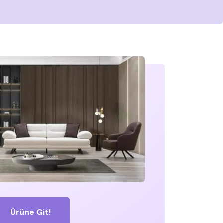
Ürüne Git!