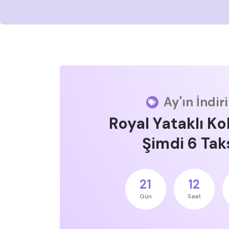
Ay'ın İndir
Royal Yataklı Ko
Şimdi 6 Taks
21
12
Gün
Saat