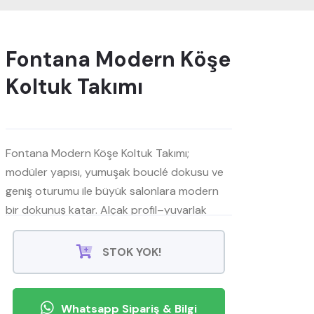
Fontana Modern Köşe
Koltuk Takımı
Fontana Modern Köşe Koltuk Takımı;
modüler yapısı, yumuşak bouclé dokusu ve
geniş oturumu ile büyük salonlara modern
bir dokunuş katar. Alçak profil–yuvarlak
hatlar minimal şıklık sunar; yüksek yoğunluklu
sünger ve derin minderler uzun oturumlarda
STOK YOK!
konfor sağlar. Nötr bej tonlar her dekorla
uyumludur.
Whatsapp Sipariş & Bilgi