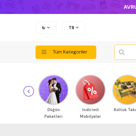
AVRU
₺
TR
Tüm Kategoriler
Düğün
İndirimli
Koltuk Tak
Paketleri
Mobilyalar