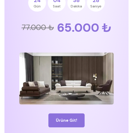
24
04
38
28
Gün
Saat
Dakika
Saniye
65.000 ₺
77.000 ₺
Ürüne Git!