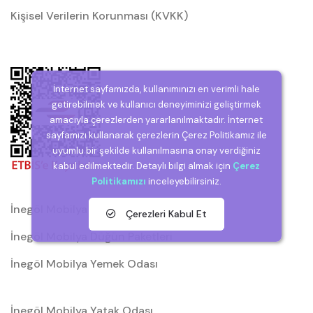
Kişisel Verilerin Korunması (KVKK)
İnternet sayfamızda, kullanımınızı en verimli hale
getirebilmek ve kullanıcı deneyiminizi geliştirmek
amacıyla çerezlerden yararlanılmaktadır. İnternet
sayfamızı kullanarak çerezlerin Çerez Politikamız ile
uyumlu bir şekilde kullanılmasına onay verdiğiniz
kabul edilmektedir. Detaylı bilgi almak için
Çerez
Politikamızı
inceleyebilirsiniz.
İnegöl Mobilya
Çerezleri Kabul Et
İnegöl Mobilya Düğün Paketleri
İnegöl Mobilya Yemek Odası
İnegöl Mobilya Yatak Odası