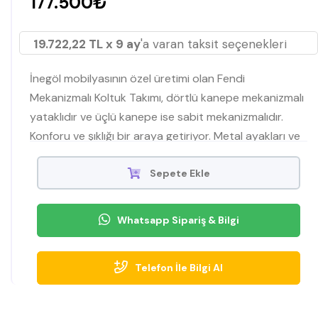
177.500₺
19.722,22 TL x 9 ay
'a varan taksit seçenekleri
İnegöl mobilyasının özel üretimi olan Fendi
Mekanizmalı Koltuk Takımı, dörtlü kanepe mekanizmalı
yataklıdır ve üçlü kanepe ise sabit mekanizmalıdır.
Konforu ve şıklığı bir araya getiriyor. Metal ayakları ve
modern tasarımıyla oturma odanıza ayrı bir hava
katan bu takım, Mobilyamevime'de satışta!
Sepete Ekle
Whatsapp Sipariş & Bilgi
Telefon İle Bilgi Al