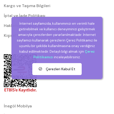
Kargo ve Taşıma Bilgileri
İptal ve İade Politikası
İnternet sayfamızda, kullanımınızı en verimli hale
Hakkımızda (Biz Kimiz?)
getirebilmek ve kullanıcı deneyiminizi geliştirmek
amacıyla çerezlerden yararlanılmaktadır. İnternet
Kişisel Verilerin Korunması (KVKK)
sayfamızı kullanarak çerezlerin Çerez Politikamız ile
uyumlu bir şekilde kullanılmasına onay verdiğiniz
kabul edilmektedir. Detaylı bilgi almak için
Çerez
Politikamızı
inceleyebilirsiniz.
Çerezleri Kabul Et
İnegöl Mobilya