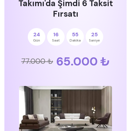
Takımı'da Şimdi 6 Taksit
Fırsatı
24
16
55
24
Gün
Saat
Dakika
Saniye
65.000 ₺
77.000 ₺