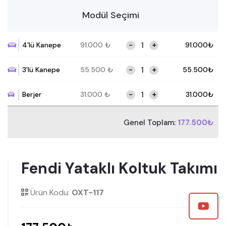
Modül Seçimi
-
+
4'lü Kanepe
91.000
₺
91.000
₺
-
+
3'lü Kanepe
55.500
₺
55.500
₺
-
+
Berjer
31.000
₺
31.000
₺
Genel Toplam:
177.500₺
Fendi Yataklı Koltuk Takımı
Ürün Kodu:
OXT-117