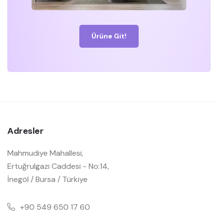
Ürüne Git!
Adresler
Mahmudiye Mahallesi,
Ertuğrulgazi Caddesi - No:14,
İnegöl / Bursa / Türkiye
+90 549 650 17 60