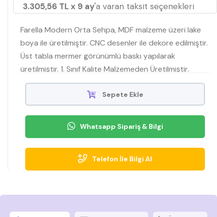
3.305,56 TL x 9 ay
'a varan taksit seçenekleri
Farella Modern Orta Sehpa, MDF malzeme üzeri lake
boya ile üretilmiştir. CNC desenler ile dekore edilmiştir.
Üst tabla mermer görünümlü baskı yapılarak
üretilmiştir. 1. Sınıf Kalite Malzemeden Üretilmiştir.
Üründe tüm parçalar demonte olarak gönderilir.
Modern ve şık tasarımı ile evinize değer katacak olan
Sepete Ekle
Farella Orta Sehpa, salonunuzun odak noktası olacak.
Whatsapp Sipariş & Bilgi
Telefon İle Bilgi Al