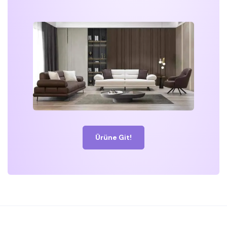
Ürüne Git!