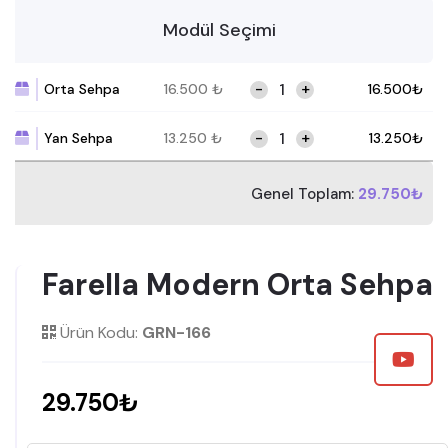
Modül Seçimi
-
+
Orta Sehpa
16.500
₺
16.500
₺
-
+
Yan Sehpa
13.250
₺
13.250
₺
Genel Toplam:
29.750₺
Farella Modern Orta Sehpa
Ürün Kodu:
GRN-166
29.750₺