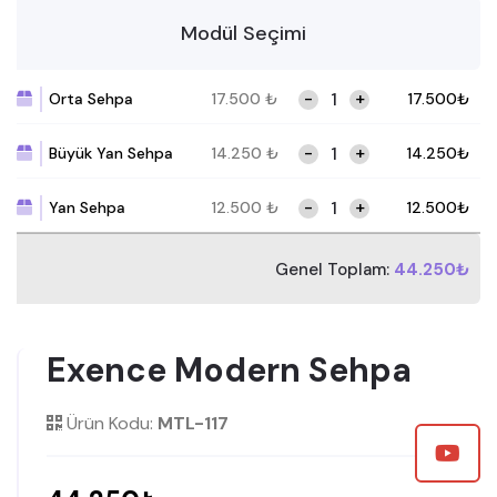
Modül Seçimi
-
+
Orta Sehpa
17.500
₺
17.500
₺
-
+
Büyük Yan Sehpa
14.250
₺
14.250
₺
-
+
Yan Sehpa
12.500
₺
12.500
₺
Genel Toplam:
44.250₺
Exence Modern Sehpa
Ürün Kodu:
MTL-117