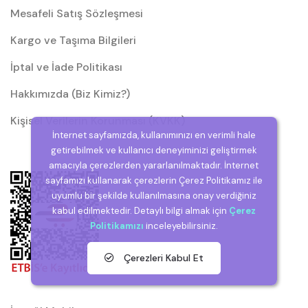
Mesafeli Satış Sözleşmesi
Kargo ve Taşıma Bilgileri
İptal ve İade Politikası
Hakkımızda (Biz Kimiz?)
Kişisel Verilerin Korunması (KVKK)
İnternet sayfamızda, kullanımınızı en verimli hale
getirebilmek ve kullanıcı deneyiminizi geliştirmek
amacıyla çerezlerden yararlanılmaktadır. İnternet
sayfamızı kullanarak çerezlerin Çerez Politikamız ile
uyumlu bir şekilde kullanılmasına onay verdiğiniz
kabul edilmektedir. Detaylı bilgi almak için
Çerez
Politikamızı
inceleyebilirsiniz.
Çerezleri Kabul Et