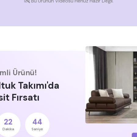
Bu Ürünün Videosu Henüz Hazır Değil.
imli Ürünü!
ltuk Takımı'da
it Fırsatı
22
43
Dakika
Saniye