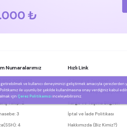
.000 ₺
şim Numaralarımız
Hızlı Link
 850 308 2818
Ödeme ve Teslimat
e getirebilmek ve kullanıcı deneyiminizi geliştirmek amacıyla çerezlerden 
olitikamız ile uyumlu bir şekilde kullanılmasına onay verdiğiniz kabul edil
eri Temsilcisi: 1
Mesafeli Satış Sözleşmesi
 almak için
Çerez Politikamızı
inceleyebilirsiniz.
riş Takip: 2
Kargo ve Taşıma Bilgileri
asebe: 3
İptal ve İade Politikası
za(SSH): 4
Hakkımızda (Biz Kimiz?)