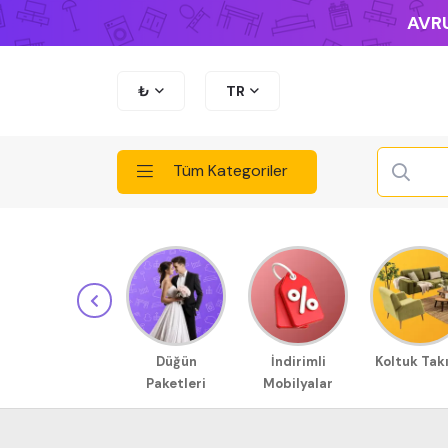
AVRU
₺
TR
Tüm Kategoriler
Düğün
İndirimli
Koltuk Tak
Paketleri
Mobilyalar