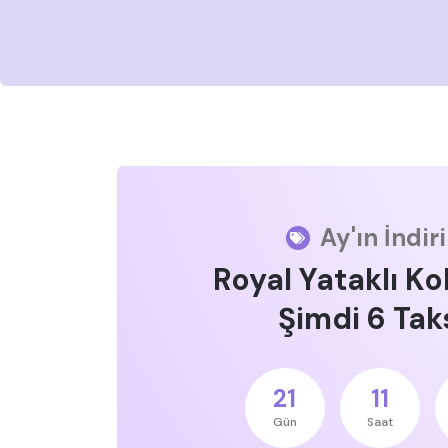
Ay'ın İndir
Royal Yataklı Ko
Şimdi 6 Taks
21
11
Gün
Saat