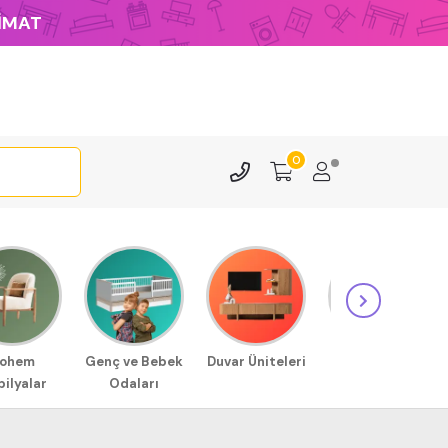
LİMAT
0
ohem
Genç ve Bebek
Duvar Üniteleri
Sehpa
ilyalar
Odaları
Modellerimiz