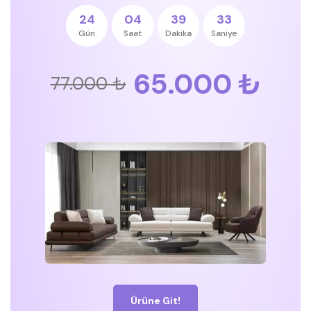
24
04
39
33
Gün
Saat
Dakika
Saniye
65.000 ₺
77.000 ₺
Ürüne Git!