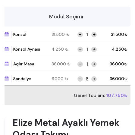
Modül Seçimi
-
+
Konsol
31.500
₺
31.500
₺
-
+
Konsol Aynası
4.250
₺
4.250
₺
-
+
Açılır Masa
36.000
₺
36.000
₺
-
+
Sandalye
6.000
₺
36.000
₺
Genel Toplam:
107.750₺
Elize Metal Ayaklı Yemek
Odası Takımı