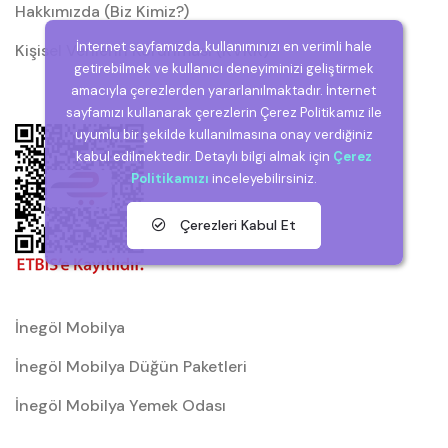
Hakkımızda (Biz Kimiz?)
İnternet sayfamızda, kullanımınızı en verimli hale
Kişisel Verilerin Korunması (KVKK)
getirebilmek ve kullanıcı deneyiminizi geliştirmek
amacıyla çerezlerden yararlanılmaktadır. İnternet
sayfamızı kullanarak çerezlerin Çerez Politikamız ile
uyumlu bir şekilde kullanılmasına onay verdiğiniz
kabul edilmektedir. Detaylı bilgi almak için
Çerez
Politikamızı
inceleyebilirsiniz.
Çerezleri Kabul Et
İnegöl Mobilya
İnegöl Mobilya Düğün Paketleri
İnegöl Mobilya Yemek Odası