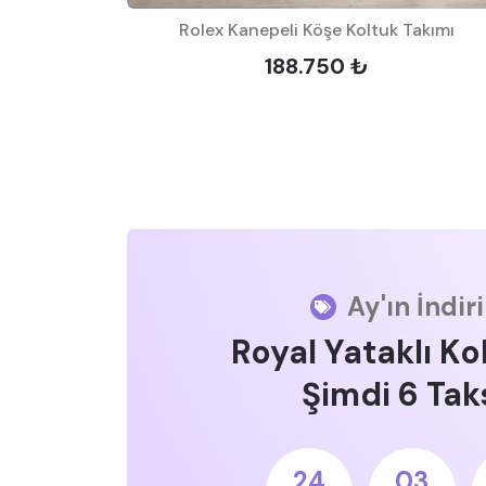
tuk Takımı
Rolex Kanepeli Köşe Koltuk Takımı
188.750 ₺
Ay'ın İndir
Royal Yataklı Ko
Şimdi 6 Taks
24
03