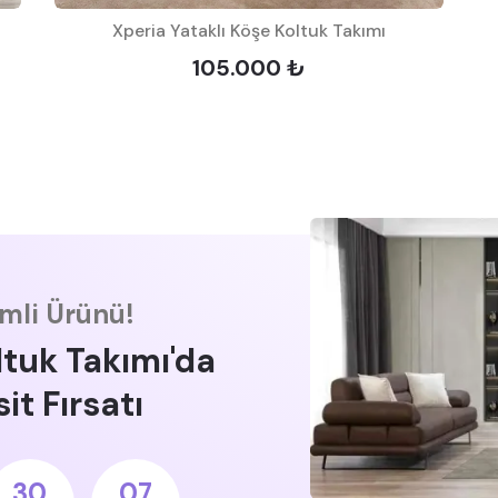
Xperia Yataklı Köşe Koltuk Takımı
105.000 ₺
imli Ürünü!
ltuk Takımı'da
it Fırsatı
30
07