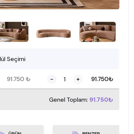
ül Seçimi
91.750
₺
-
+
91.750
₺
Genel Toplam:
91.750₺
ÜRÜN
BENZER