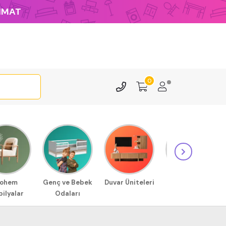
LİMAT
0
ohem
Genç ve Bebek
Duvar Üniteleri
Sehpa
ilyalar
Odaları
Modellerimiz