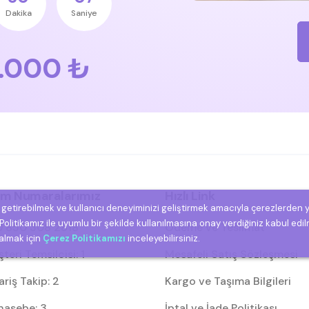
Dakika
Saniye
.000 ₺
şim Numaralarımız
Hızlı Link
e getirebilmek ve kullanıcı deneyiminizi geliştirmek amacıyla çerezlerden 
olitikamız ile uyumlu bir şekilde kullanılmasına onay verdiğiniz kabul edil
 850 308 2818
Ödeme ve Teslimat
 almak için
Çerez Politikamızı
inceleyebilirsiniz.
eri Temsilcisi: 1
Mesafeli Satış Sözleşmesi
riş Takip: 2
Kargo ve Taşıma Bilgileri
asebe: 3
İptal ve İade Politikası