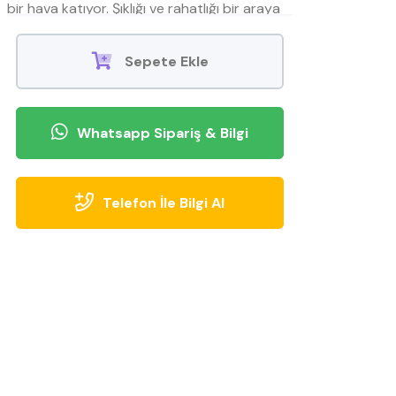
bir hava katıyor. Şıklığı ve rahatlığı bir araya
getiren bu özel tasarım, mobilyamevime özel
olarak sunulmaktadır. Hemen inceleyin!
Sepete Ekle
Whatsapp Sipariş & Bilgi
Telefon İle Bilgi Al