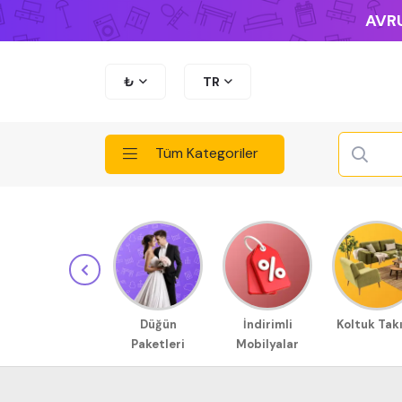
AVRU
₺
TR
Tüm Kategoriler
Düğün
İndirimli
Koltuk Tak
Paketleri
Mobilyalar