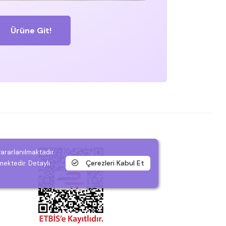
Ürüne Git!
yararlanılmaktadır.
Çerezleri Kabul Et
mektedir. Detaylı