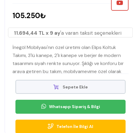
105.250₺
11.694,44 TL x 9 ay
'a varan taksit seçenekleri
İnegöl Mobilyası'nın özel üretimi olan Elips Koltuk
Takımı, 3'lü kanepe, 2'li kanepe ve berjer ile modern
tasarımını siyah renkte sunuyor. Şıklığı ve konforu bir
araya getiren bu takım, mobilyamevime özel olarak
satışa sunulmaktadır. Detaylı bilgi için hemen inceleyin!
Sepete Ekle
Whatsapp Sipariş & Bilgi
Telefon İle Bilgi Al