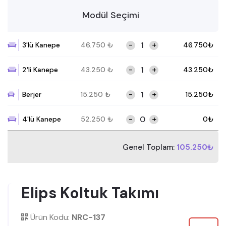
Modül Seçimi
-
+
3'lü Kanepe
46.750
₺
46.750
₺
-
+
2'li Kanepe
43.250
₺
43.250
₺
-
+
Berjer
15.250
₺
15.250
₺
-
+
4'lü Kanepe
52.250
₺
0
₺
Genel Toplam:
105.250₺
Elips Koltuk Takımı
Ürün Kodu:
NRC-137