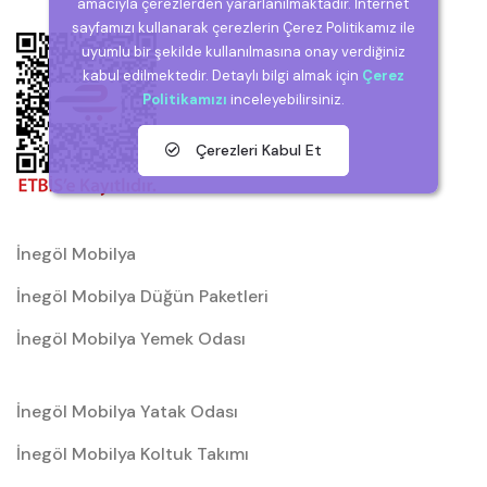
amacıyla çerezlerden yararlanılmaktadır. İnternet
sayfamızı kullanarak çerezlerin Çerez Politikamız ile
uyumlu bir şekilde kullanılmasına onay verdiğiniz
kabul edilmektedir. Detaylı bilgi almak için
Çerez
Politikamızı
inceleyebilirsiniz.
Çerezleri Kabul Et
İnegöl Mobilya
İnegöl Mobilya Düğün Paketleri
İnegöl Mobilya Yemek Odası
İnegöl Mobilya Yatak Odası
İnegöl Mobilya Koltuk Takımı