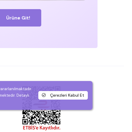
Ürüne Git!
yararlanılmaktadır.
Çerezleri Kabul Et
mektedir. Detaylı