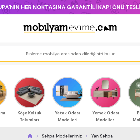
PA'NIN HER NOKTASINA GARANTİLİ KAPI ÖNÜ TES
ımı
Köşe Koltuk
Yatak Odası
Yemek Odası
B
Takımları
Modelleri
Modelleri
Mob
Sehpa Modellerimiz
Yan Sehpa