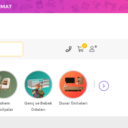
LİMAT
0
ohem
Genç ve Bebek
Duvar Üniteleri
Sehpa
ilyalar
Odaları
Modellerimiz