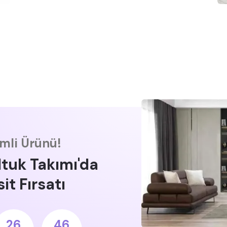
imli Ürünü!
ltuk Takımı'da
it Fırsatı
26
45