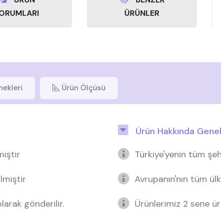
ORUMLARI
ÜRÜNLER
nekleri
Ürün Ölçüsü
Ürün Hakkında Genel 
miştir
Türkiye'yenin tüm şeh
lmiştir
Avrupanın'nın tüm ülk
arak gönderilir.
Ürünlerimiz 2 sene üre