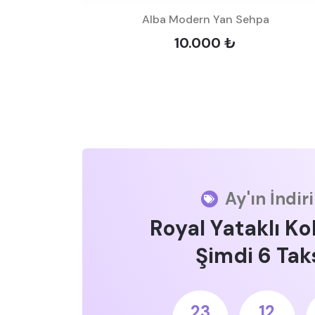
t
Alba Modern Yan Sehpa
10.000 ₺
Ay'ın İndir
Royal Yataklı Ko
Şimdi 6 Taks
23
12