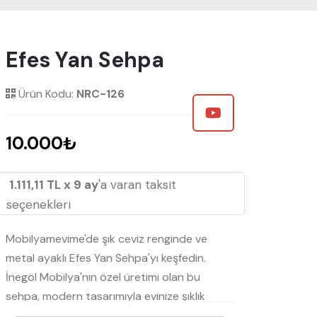
Efes Yan Sehpa
Ürün Kodu:
NRC-126
10.000₺
1.111,11 TL x 9 ay
'a varan taksit
seçenekleri
Mobilyamevime'de şık ceviz renginde ve
metal ayaklı Efes Yan Sehpa'yı keşfedin.
İnegöl Mobilya'nın özel üretimi olan bu
sehpa, modern tasarımıyla evinize şıklık
katıyor. mobilyamevime.com'dan satın