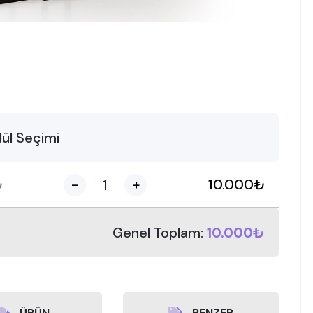
ül Seçimi
₺
-
+
10.000
₺
Genel Toplam:
10.000₺
ÜRÜN
BENZER