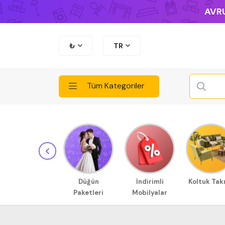
AVRU
₺
TR
Tüm Kategoriler
Düğün
İndirimli
Koltuk Tak
Paketleri
Mobilyalar