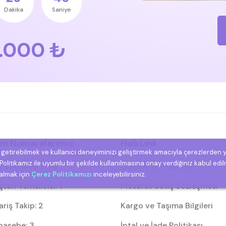
Dakika
Saniye
.000 ₺
şim Numaralarımız
Hızlı Link
e getirebilmek ve kullanıcı deneyiminizi geliştirmek amacıyla çerezlerden 
olitikamız ile uyumlu bir şekilde kullanılmasına onay verdiğiniz kabul edil
 850 308 2818
Ödeme ve Teslimat
 almak için
Çerez Politikamızı
inceleyebilirsiniz.
eri Temsilcisi: 1
Mesafeli Satış Sözleşmesi
riş Takip: 2
Kargo ve Taşıma Bilgileri
asebe: 3
İptal ve İade Politikası