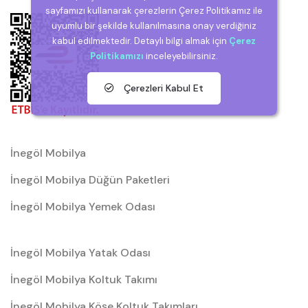
sayfamızı kullanarak çerezlerin Çerez Politikamız ile
uyumlu bir şekilde kullanılmasına onay verdiğiniz
kabul edilmektedir. Detaylı bilgi almak için
Çerez
Politikamızı
inceleyebilirsiniz.
Çerezleri Kabul Et
İnegöl Mobilya
İnegöl Mobilya Düğün Paketleri
İnegöl Mobilya Yemek Odası
İnegöl Mobilya Yatak Odası
İnegöl Mobilya Koltuk Takımı
İnegöl Mobilya Köşe Koltuk Takımları