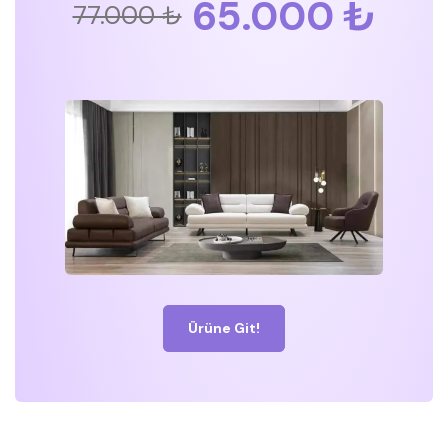
65.000 ₺
77.000 ₺
Ürüne Git!