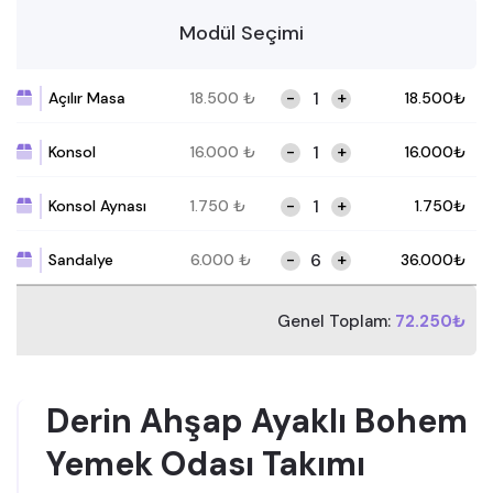
Modül Seçimi
-
+
Açılır Masa
18.500
₺
18.500
₺
-
+
Konsol
16.000
₺
16.000
₺
-
+
Konsol Aynası
1.750
₺
1.750
₺
-
+
Sandalye
6.000
₺
36.000
₺
Genel Toplam:
72.250₺
Derin Ahşap Ayaklı Bohem
Yemek Odası Takımı