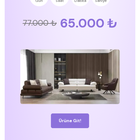
Gün
Saat
Dakika
Saniye
65.000 ₺
77.000 ₺
Ürüne Git!