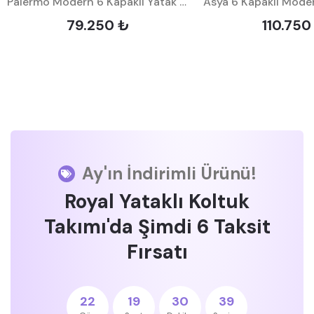
Palermo Modern 6 Kapaklı Yatak Odası Takımı
79.250 ₺
110.750
Ay'ın İndirimli Ürünü!
Royal Yataklı Koltuk
Takımı'da Şimdi 6 Taksit
Fırsatı
22
19
30
39