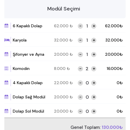
Modül Seçimi
-
+
6 Kapaklı Dolap
62.000
₺
62.000
₺
-
+
Karyola
32.000
₺
32.000
₺
-
+
Şifonyer ve Ayna
20.000
₺
20.000
₺
-
+
Komodin
8.000
₺
16.000
₺
-
+
4 Kapaklı Dolap
22.000
₺
0
₺
-
+
Dolap Sağ Modül
20.000
₺
0
₺
-
+
Dolap Sol Modül
20.000
₺
0
₺
Genel Toplam:
130.000₺