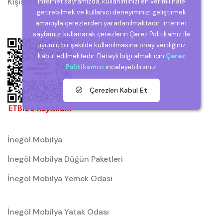
Kişisel Verilerin Korunması (KVKK)
İnternet sayfamızda, kullanımınızı en verimli hale
getirebilmek ve kullanıcı deneyiminizi geliştirmek
amacıyla çerezlerden yararlanılmaktadır. İnternet
sayfamızı kullanarak çerezlerin Çerez Politikamız ile
uyumlu bir şekilde kullanılmasına onay verdiğiniz
kabul edilmektedir. Detaylı bilgi almak için
Çerez
Politikamızı
inceleyebilirsiniz.
Çerezleri Kabul Et
İnegöl Mobilya
İnegöl Mobilya Düğün Paketleri
İnegöl Mobilya Yemek Odası
İnegöl Mobilya Yatak Odası