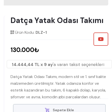
Datça Yatak Odası Takımı
Ürün Kodu:
DLZ-1
130.000₺
14.444,44 TL x 9 ay
'a varan taksit seçenekleri
Datça Yatak Odası Takımı, modern stil ve 1. sınıf kalite
malzemeden üretilmiştir. Yatak odanıza konfor ve
estetik kazandıran bu takım, 6 kapaklı dolap, karyola,
şifonyer ve ayna, komodin gibi parçalardan oluşur.
Modern yatak odası modelleri arasında öne çıkan bu
takım, dayanıklılık ve rahatlık sunar.
Sepete Ekle