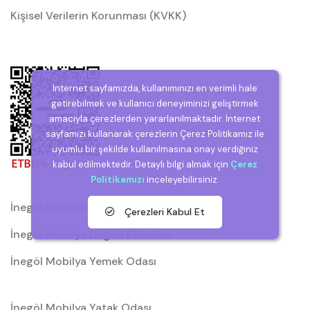
Kişisel Verilerin Korunması (KVKK)
İnternet sayfamızda, kullanımınızı en verimli hale
getirebilmek ve kullanıcı deneyiminizi geliştirmek
amacıyla çerezlerden yararlanılmaktadır. İnternet
sayfamızı kullanarak çerezlerin Çerez Politikamız ile
uyumlu bir şekilde kullanılmasına onay verdiğiniz
kabul edilmektedir. Detaylı bilgi almak için
Çerez
Politikamızı
inceleyebilirsiniz.
İnegöl Mobilya
Çerezleri Kabul Et
İnegöl Mobilya Düğün Paketleri
İnegöl Mobilya Yemek Odası
İnegöl Mobilya Yatak Odası