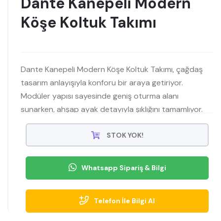
Dante Kanepeli Modern
Köşe Koltuk Takımı
Dante Kanepeli Modern Köşe Koltuk Takımı, çağdaş
tasarım anlayışıyla konforu bir araya getiriyor.
Modüler yapısı sayesinde geniş oturma alanı
sunarken, ahşap ayak detayıyla şıklığını tamamlıyor.
Yumuşak dokulu kumaşı ve dolgun minderleriyle rahat
bir oturum sağlarken, fonksiyonel kanepe bölümü
STOK YOK!
ekstra konfor sunuyor. Ev
Whatsapp Sipariş & Bilgi
Telefon İle Bilgi Al