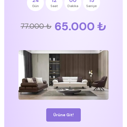
24
12
00
15
Gün
Saat
Dakika
Saniye
65.000 ₺
77.000 ₺
Ürüne Git!