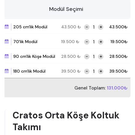
Modül Seçimi
-
+
205 cm'lik Modül
43.500
₺
43.500
₺
-
+
70'lik Modül
19.500
₺
19.500
₺
-
+
90 cm'lik Köşe Modül
28.500
₺
28.500
₺
-
+
180 cm'lik Modül
39.500
₺
39.500
₺
Genel Toplam:
131.000₺
Cratos Orta Köşe Koltuk
Takımı