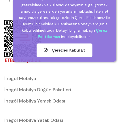
getirebilmek ve kullanıcı deneyiminizi geliştirmek
amacıyla çerezlerden yararlanılmaktadır. İnternet
sayfamızı kullanarak çerezlerin Çerez Politikamız ile
uyumlu bir şekilde kullanılmasına onay verdiğiniz
kabul edilmektedir. Detaylı bilgi almak için
Çerez
Politikamızı
inceleyebilirsiniz.
Çerezleri Kabul Et
İnegöl Mobilya
İnegöl Mobilya Düğün Paketleri
İnegöl Mobilya Yemek Odası
İnegöl Mobilya Yatak Odası