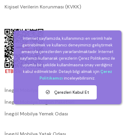
Kişisel Verilerin Korunması (KVKK)
İnternet sayfamızda, kullanımınızı en verimli hale
getirebilmek ve kullanıcı deneyiminizi geliştirmek
amacıyla çerezlerden yararlanılmaktadır. İnternet
sayfamızı kullanarak çerezlerin Çerez Politikamız ile
uyumlu bir şekilde kullanılmasına onay verdiğiniz
kabul edilmektedir. Detaylı bilgi almak için
Çerez
Politikamızı
inceleyebilirsiniz.
İnegöl Mobilya
Çerezleri Kabul Et
İnegöl Mobilya Düğün Paketleri
İnegöl Mobilya Yemek Odası
İnegöl Mobilya Yatak Odası