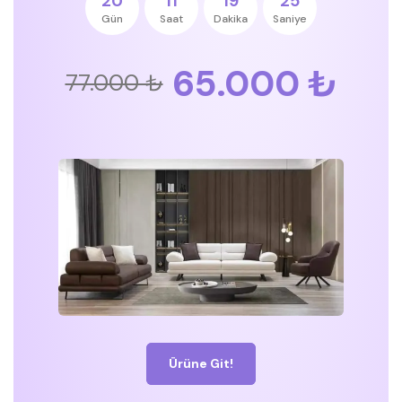
20
11
19
24
Gün
Saat
Dakika
Saniye
65.000 ₺
77.000 ₺
Ürüne Git!