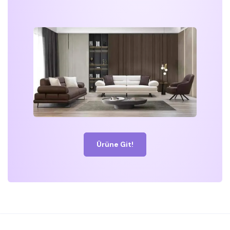
Ürüne Git!