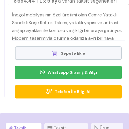
6.694,44 TL x 9 ay
'a varan taksit seçenekleri
İnegöl mobilyasının özel üretimi olan Cemre Yataklı
Sandıklı Köşe Koltuk Takımı, yataklı yapısı ve antrasit
ahşap ayakları ile konforu ve şıklığı bir araya getiriyor.
Modern tasarımıyla oturma odanıza ayrı bir hava
katıyor. Cemre Köşe Koltuk Takımı, hem rahat hem de
fonksiyonel yapısıyla Mobilyamevime'de satışta
Sepete Ekle
Whatsapp Sipariş & Bilgi
Telefon İle Bilgi Al
Taksit
Ürün
Teknik