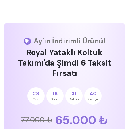
Ay'ın İndirimli Ürünü!
Royal Yataklı Koltuk
Takımı'da Şimdi 6 Taksit
Fırsatı
23
18
31
39
Gün
Saat
Dakika
Saniye
65.000 ₺
77.000 ₺