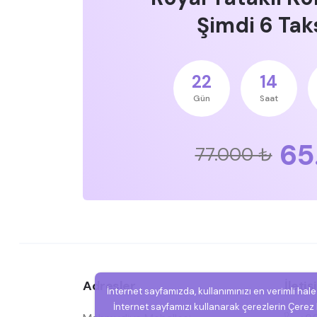
Şimdi 6 Taks
22
14
Gün
Saat
65
77.000 ₺
Adresler
İleti
İnternet sayfamızda, kullanımınızı en verimli hal
İnternet sayfamızı kullanarak çerezlerin Çerez P