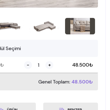
ül Seçimi
₺
-
+
48.500
₺
Genel Toplam:
48.500₺
ÜRÜN
BENZER