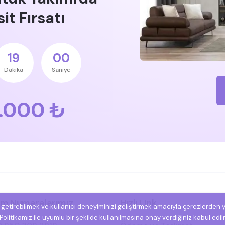
it Fırsatı
18
59
Dakika
Saniye
.000 ₺
şim Numaralarımız
Hızlı Link
e getirebilmek ve kullanıcı deneyiminizi geliştirmek amacıyla çerezlerden 
olitikamız ile uyumlu bir şekilde kullanılmasına onay verdiğiniz kabul edil