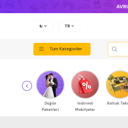
AVRU
₺
TR
Tüm Kategoriler
Düğün
İndirimli
Koltuk Tak
Paketleri
Mobilyalar