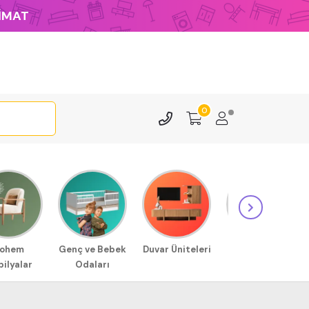
LİMAT
0
ohem
Genç ve Bebek
Duvar Üniteleri
Sehpa
ilyalar
Odaları
Modellerimiz