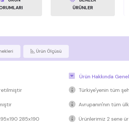
ORUMLARI
ÜRÜNLER
nekleri
Ürün Ölçüsü
Ürün Hakkında Genel 
etilmiştir
Türkiye'yenin tüm şeh
miştir
Avrupanın'nın tüm ülk
 295x190 285x190
Ürünlerimiz 2 sene üre