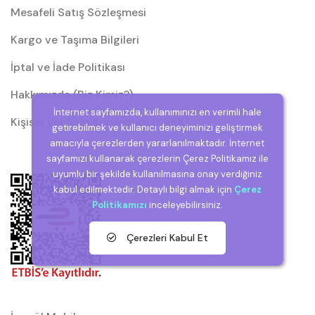
Mesafeli Satış Sözleşmesi
Kargo ve Taşıma Bilgileri
İptal ve İade Politikası
Hakkımızda (Biz Kimiz?)
İnternet sayfamızda, kullanımınızı en verimli hale
Kişisel Verilerin Korunması (KVKK)
getirebilmek ve kullanıcı deneyiminizi geliştirmek
amacıyla çerezlerden yararlanılmaktadır. İnternet
sayfamızı kullanarak çerezlerin Çerez Politikamız ile
uyumlu bir şekilde kullanılmasına onay verdiğiniz
kabul edilmektedir. Detaylı bilgi almak için
Çerez
Politikamızı
inceleyebilirsiniz.
Çerezleri Kabul Et