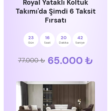
Royal Yataklı Koltuk
Takımı'da Şimdi 6 Taksit
Fırsatı
23
16
20
42
Gün
Saat
Dakika
Saniye
65.000 ₺
77.000 ₺