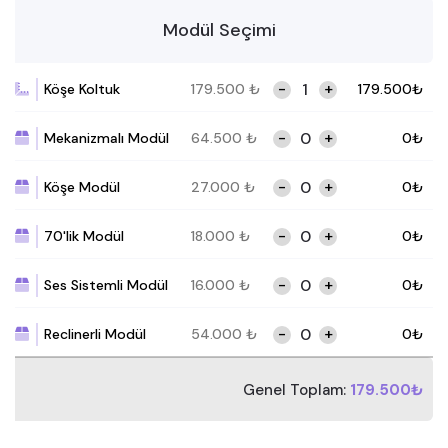
Modül Seçimi
-
+
Köşe Koltuk
179.500
₺
179.500
₺
-
+
Mekanizmalı Modül
64.500
₺
0
₺
-
+
Köşe Modül
27.000
₺
0
₺
-
+
70'lik Modül
18.000
₺
0
₺
-
+
Ses Sistemli Modül
16.000
₺
0
₺
-
+
Reclinerli Modül
54.000
₺
0
₺
Genel Toplam:
179.500₺