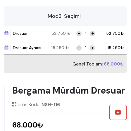
Modül Seçimi
-
+
Dresuar
52.750
₺
52.750
₺
-
+
Dresuar Aynası
15.250
₺
15.250
₺
Genel Toplam:
68.000₺
Bergama Mürdüm Dresuar
Ürün Kodu:
NSH-116
68.000₺