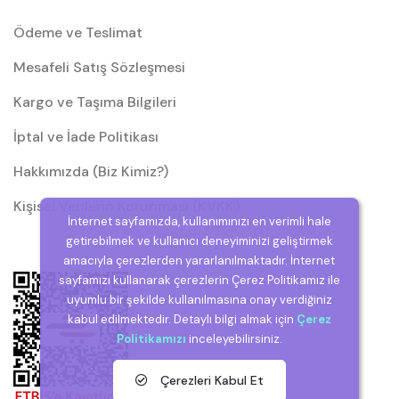
Ödeme ve Teslimat
Mesafeli Satış Sözleşmesi
Kargo ve Taşıma Bilgileri
İptal ve İade Politikası
Hakkımızda (Biz Kimiz?)
Kişisel Verilerin Korunması (KVKK)
İnternet sayfamızda, kullanımınızı en verimli hale
getirebilmek ve kullanıcı deneyiminizi geliştirmek
amacıyla çerezlerden yararlanılmaktadır. İnternet
sayfamızı kullanarak çerezlerin Çerez Politikamız ile
uyumlu bir şekilde kullanılmasına onay verdiğiniz
kabul edilmektedir. Detaylı bilgi almak için
Çerez
Politikamızı
inceleyebilirsiniz.
Çerezleri Kabul Et