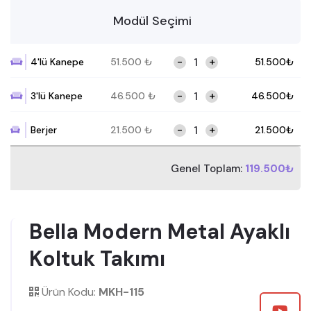
Modül Seçimi
-
+
4'lü Kanepe
51.500
₺
51.500
₺
-
+
3'lü Kanepe
46.500
₺
46.500
₺
-
+
Berjer
21.500
₺
21.500
₺
Genel Toplam:
119.500₺
Bella Modern Metal Ayaklı
Koltuk Takımı
Ürün Kodu:
MKH-115