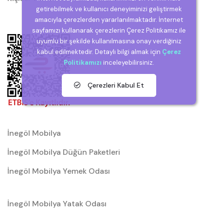
getirebilmek ve kullanıcı deneyiminizi geliştirmek
amacıyla çerezlerden yararlanılmaktadır. İnternet
sayfamızı kullanarak çerezlerin Çerez Politikamız ile
uyumlu bir şekilde kullanılmasına onay verdiğiniz
kabul edilmektedir. Detaylı bilgi almak için
Çerez
Politikamızı
inceleyebilirsiniz.
Çerezleri Kabul Et
İnegöl Mobilya
İnegöl Mobilya Düğün Paketleri
İnegöl Mobilya Yemek Odası
İnegöl Mobilya Yatak Odası