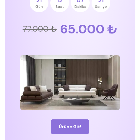
21
12
07
21
Gün
Saat
Dakika
Saniye
65.000 ₺
77.000 ₺
Ürüne Git!