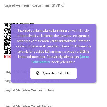
Kişisel Verilerin Korunması (KVKK)
İnternet sayfamızda, kullanımınızı en verimli hale
getirebilmek ve kullanıcı deneyiminizi geliştirmek
amacıyla çerezlerden yararlanılmaktadır. İnternet
sayfamızı kullanarak çerezlerin Çerez Politikamız ile
uyumlu bir şekilde kullanılmasına onay verdiğiniz
kabul edilmektedir. Detaylı bilgi almak için
Çerez
Politikamızı
inceleyebilirsiniz.
İnegöl Mobilya
Çerezleri Kabul Et
İnegöl Mobilya Düğün Paketleri
İnegöl Mobilya Yemek Odası
İnegöl Mobilya Yatak Odası