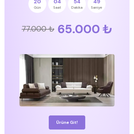
20
04
54
49
Gün
Saat
Dakika
Saniye
65.000 ₺
77.000 ₺
Ürüne Git!