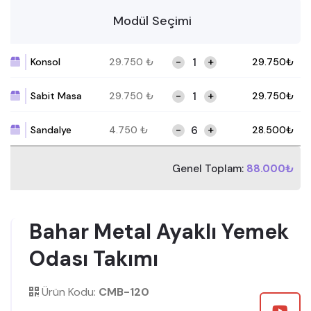
Modül Seçimi
-
+
Konsol
29.750
₺
29.750
₺
-
+
Sabit Masa
29.750
₺
29.750
₺
-
+
Sandalye
4.750
₺
28.500
₺
Genel Toplam:
88.000₺
Bahar Metal Ayaklı Yemek
Odası Takımı
Ürün Kodu:
CMB-120