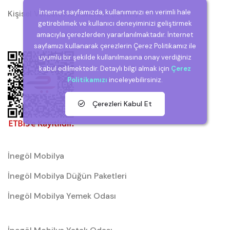
İnternet sayfamızda, kullanımınızı en verimli hale
Kişisel Verilerin Korunması (KVKK)
getirebilmek ve kullanıcı deneyiminizi geliştirmek
amacıyla çerezlerden yararlanılmaktadır. İnternet
sayfamızı kullanarak çerezlerin Çerez Politikamız ile
uyumlu bir şekilde kullanılmasına onay verdiğiniz
kabul edilmektedir. Detaylı bilgi almak için
Çerez
Politikamızı
inceleyebilirsiniz.
Çerezleri Kabul Et
İnegöl Mobilya
İnegöl Mobilya Düğün Paketleri
İnegöl Mobilya Yemek Odası