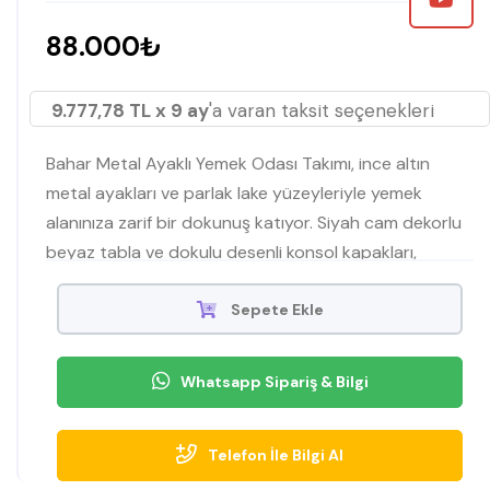
88.000₺
9.777,78 TL x 9 ay
'a varan taksit seçenekleri
Bahar Metal Ayaklı Yemek Odası Takımı, ince altın
metal ayakları ve parlak lake yüzeyleriyle yemek
alanınıza zarif bir dokunuş katıyor. Siyah cam dekorlu
beyaz tabla ve dokulu desenli konsol kapakları,
modern çizgilerle birleşerek hem şıklığı hem de
fonksiyonelliği ön plana çıkarıyor. Geniş depolama
Sepete Ekle
alanı, misafir ağırlarken ihtiyaç duyduğunuz her şeyi
düzenli tutmanıza yardımcı olur.
Whatsapp Sipariş & Bilgi
Telefon İle Bilgi Al