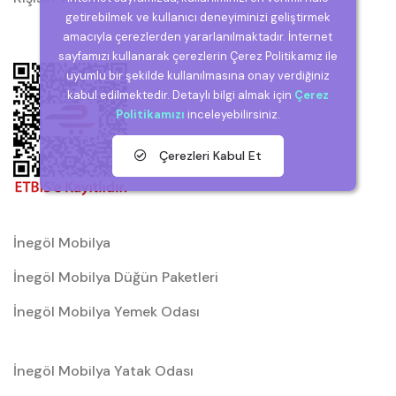
getirebilmek ve kullanıcı deneyiminizi geliştirmek
amacıyla çerezlerden yararlanılmaktadır. İnternet
sayfamızı kullanarak çerezlerin Çerez Politikamız ile
uyumlu bir şekilde kullanılmasına onay verdiğiniz
kabul edilmektedir. Detaylı bilgi almak için
Çerez
Politikamızı
inceleyebilirsiniz.
Çerezleri Kabul Et
İnegöl Mobilya
İnegöl Mobilya Düğün Paketleri
İnegöl Mobilya Yemek Odası
İnegöl Mobilya Yatak Odası