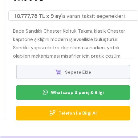
10.777,78 TL x 9 ay
'a varan taksit seçenekleri
Bade Sandıklı Chester Koltuk Takımı, klasik Chester
kapitone şıklığını modern işlevsellikle buluşturur.
Sandıklı yapısı ekstra depolama sunarken, yatak
olabilen mekanizması misafirler için pratik çözüm
sağlar. Yüksek ahşap ayaklar kolay temizlik ve zarif bir
duruş kazandırır; yumuşak, dayanıklı kumaşıyla
Sepete Ekle
konforu uzun süre korur.
Whatsapp Sipariş & Bilgi
Telefon İle Bilgi Al