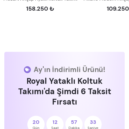
158.250 ₺
109.250
Ay'ın İndirimli Ürünü!
Royal Yataklı Koltuk
Takımı'da Şimdi 6 Taksit
Fırsatı
20
12
57
32
Gün
Saat
Dakika
Saniye