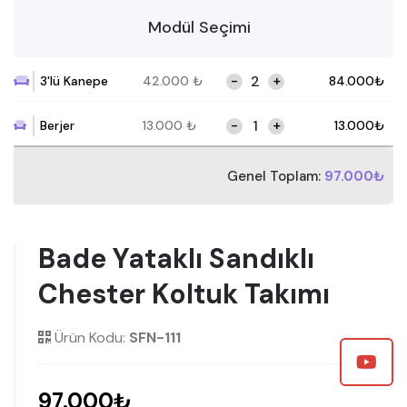
Modül Seçimi
-
+
3'lü Kanepe
42.000
₺
84.000
₺
-
+
Berjer
13.000
₺
13.000
₺
Genel Toplam:
97.000₺
Bade Yataklı Sandıklı
Chester Koltuk Takımı
Ürün Kodu:
SFN-111
97.000₺