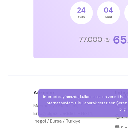
24
04
Gün
Saat
65
77.000 ₺
Adresler
İleti
İnternet sayfamızda, kullanımınızı en verimli hal
İnternet sayfamızı kullanarak çerezlerin Çerez P
Mahmudiye Mahallesi,
+90
bilgi
Ertuğrulgazi Caddesi - No:14,
Müşt
İnegöl / Bursa / Türkiye
Sipa