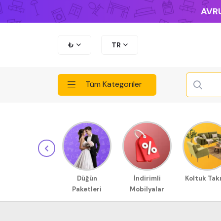
AVRU
₺
TR
Tüm Kategoriler
Düğün
İndirimli
Koltuk Tak
Paketleri
Mobilyalar