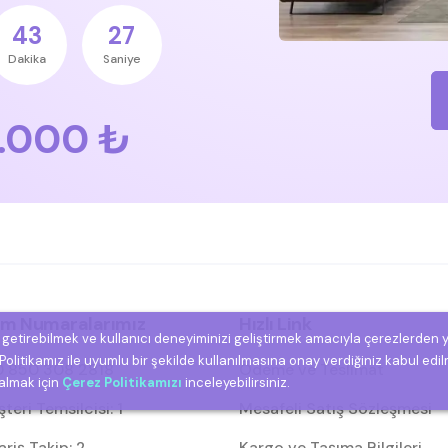
43
26
Dakika
Saniye
.000 ₺
şim Numaralarımız
Hızlı Link
e getirebilmek ve kullanıcı deneyiminizi geliştirmek amacıyla çerezlerden 
olitikamız ile uyumlu bir şekilde kullanılmasına onay verdiğiniz kabul edil
 850 308 2818
Ödeme ve Teslimat
 almak için
Çerez Politikamızı
inceleyebilirsiniz.
eri Temsilcisi: 1
Mesafeli Satış Sözleşmesi
riş Takip: 2
Kargo ve Taşıma Bilgileri