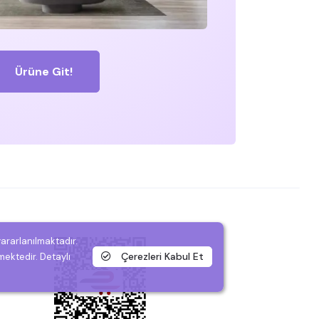
Ürüne Git!
yararlanılmaktadır.
Çerezleri Kabul Et
mektedir. Detaylı