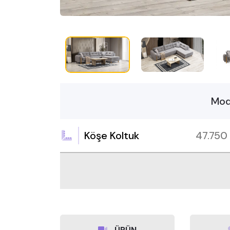
Mod
Köşe Koltuk
47.750
ÜRÜN