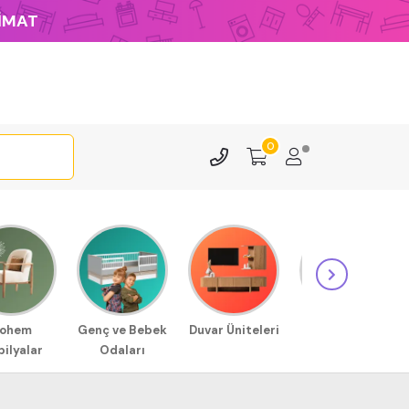
LİMAT
0
ohem
Genç ve Bebek
Duvar Üniteleri
Sehpa
ilyalar
Odaları
Modellerimiz