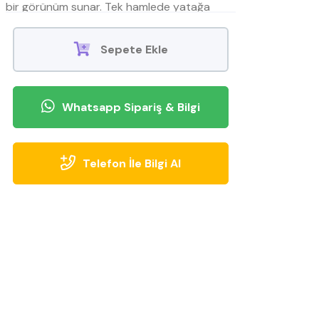
bir görünüm sunar. Tek hamlede yatağa
dönüşen mekanizması ve geniş sandık
depolamasıyla misafir ağırlamayı ve düzeni
Sepete Ekle
kolaylaştırır; rahat oturumu ve destekleyici
sırt minderleriyle günlük konforu tamamlar.
Whatsapp Sipariş & Bilgi
Telefon İle Bilgi Al