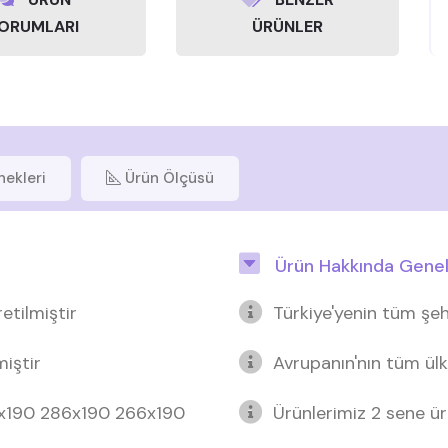
ORUMLARI
ÜRÜNLER
nekleri
Ürün Ölçüsü
Ürün Hakkında Genel 
etilmiştir
Türkiye'yenin tüm şeh
miştir
Avrupanın'nın tüm ülk
6x190 286x190 266x190
Ürünlerimiz 2 sene üre