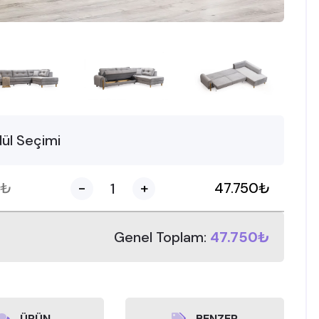
ül Seçimi
₺
-
+
47.750
₺
Genel Toplam:
47.750₺
ÜRÜN
BENZER