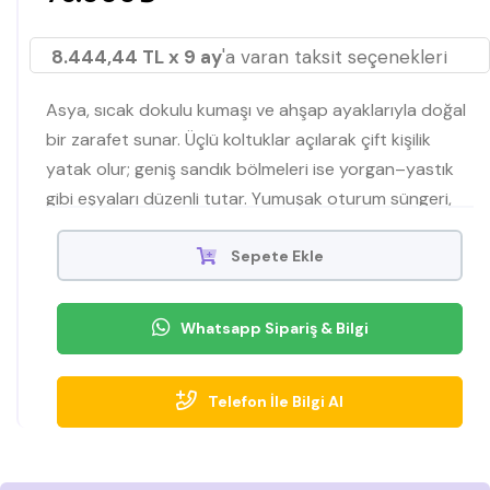
8.444,44 TL x 9 ay
'a varan taksit seçenekleri
Asya, sıcak dokulu kumaşı ve ahşap ayaklarıyla doğal
bir zarafet sunar. Üçlü koltuklar açılarak çift kişilik
yatak olur; geniş sandık bölmeleri ise yorgan–yastık
gibi eşyaları düzenli tutar. Yumuşak oturum süngeri,
destekleyici sırt minderleri ve kolay temizlenen
döşemesiyle günlük kullanıma dayanıklıdır. Şık düğme
Sepete Ekle
detayları ve silindirik kol yapısı modern-neo klasik
çizgiyi tamamlar.
Whatsapp Sipariş & Bilgi
Telefon İle Bilgi Al