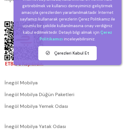
getirebilmek ve kullanıcı deneyiminizi geliştirmek
amacıyla çerezlerden yararlanılmaktadır. İnternet
sayfamızı kullanarak çerezlerin Çerez Politikamız ile
uyumlu bir şekilde kullanılmasına onay verdiğiniz
kabul edilmektedir. Detaylı bilgi almak için
Çerez
Politikamızı
inceleyebilirsiniz.
Çerezleri Kabul Et
İnegöl Mobilya
İnegöl Mobilya Düğün Paketleri
İnegöl Mobilya Yemek Odası
İnegöl Mobilya Yatak Odası