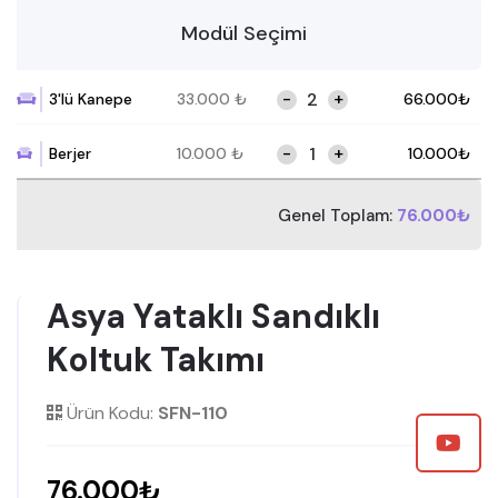
Modül Seçimi
-
+
3'lü Kanepe
33.000
₺
66.000
₺
-
+
Berjer
10.000
₺
10.000
₺
Genel Toplam:
76.000₺
Asya Yataklı Sandıklı
Koltuk Takımı
Ürün Kodu:
SFN-110
76.000₺