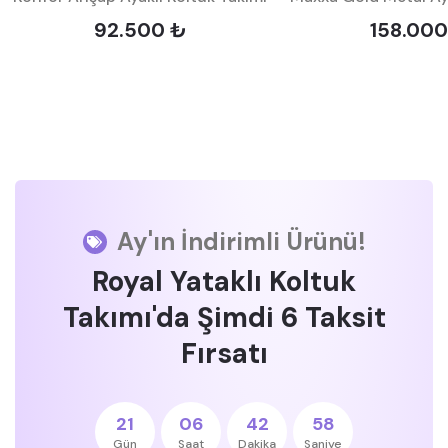
92.500 ₺
158.000
Ay'ın İndirimli Ürünü!
Royal Yataklı Koltuk
Takımı'da Şimdi 6 Taksit
Fırsatı
21
06
42
57
Gün
Saat
Dakika
Saniye