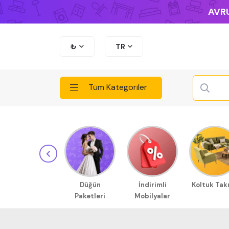
AVRU
₺
TR
Tüm Kategoriler
Düğün
İndirimli
Koltuk Tak
Paketleri
Mobilyalar