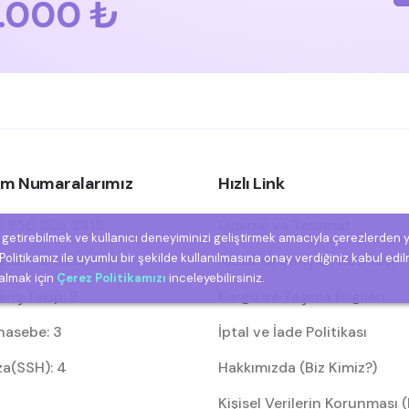
.000 ₺
şim Numaralarımız
Hızlı Link
 850 308 2818
Ödeme ve Teslimat
e getirebilmek ve kullanıcı deneyiminizi geliştirmek amacıyla çerezlerden 
olitikamız ile uyumlu bir şekilde kullanılmasına onay verdiğiniz kabul edil
eri Temsilcisi: 1
Mesafeli Satış Sözleşmesi
 almak için
Çerez Politikamızı
inceleyebilirsiniz.
riş Takip: 2
Kargo ve Taşıma Bilgileri
asebe: 3
İptal ve İade Politikası
za(SSH): 4
Hakkımızda (Biz Kimiz?)
Kişisel Verilerin Korunması