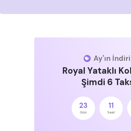
Ay'ın İndir
Royal Yataklı Ko
Şimdi 6 Taks
23
11
Gün
Saat