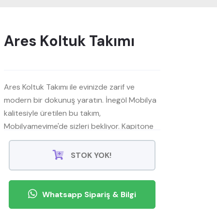
Ares Koltuk Takımı
Ares Koltuk Takımı ile evinizde zarif ve
modern bir dokunuş yaratın. İnegöl Mobilya
kalitesiyle üretilen bu takım,
Mobilyamevime'de sizleri bekliyor. Kapitone
detaylı ve metal ayaklı tasarımıyla dikkat
çeken Ares Koltuk Takımı, estetik ve konforu
STOK YOK!
bir araya getiriyor.
Whatsapp Sipariş & Bilgi