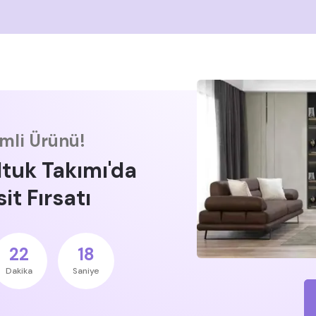
imli Ürünü!
ltuk Takımı'da
it Fırsatı
22
17
Dakika
Saniye