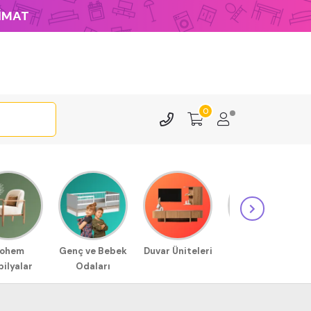
LİMAT
0
ohem
Genç ve Bebek
Duvar Üniteleri
Sehpa
ilyalar
Odaları
Modellerimiz