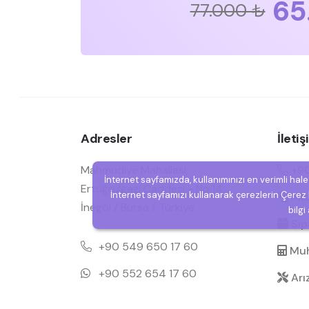
65
77.000 ₺
Adresler
İleti
Mahmudiye Mahallesi,
+90
İnternet sayfamızda, kullanımınızı en verimli hal
Ertuğrulgazi Caddesi - No:14,
İnternet sayfamızı kullanarak çerezlerin Çerez P
Müşt
İnegöl / Bursa / Türkiye
bilgi
Sipa
+90 549 650 17 60
Muh
+90 552 654 17 60
Arı