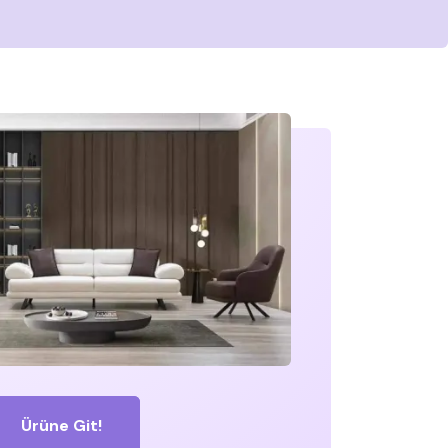
Ürüne Git!