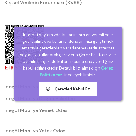
Kişisel Verilerin Korunması (KVKK)
İnternet sayfamızda, kullanımınızı en verimli hale
getirebilmek ve kullanıcı deneyiminizi geliştirmek
amacıyla çerezlerden yararlanılmaktadır. İnternet
sayfamızı kullanarak çerezlerin Çerez Politikamız ile
uyumlu bir şekilde kullanılmasına onay verdiğiniz
kabul edilmektedir. Detaylı bilgi almak için
Çerez
Politikamızı
inceleyebilirsiniz.
İnegöl Mobilya
Çerezleri Kabul Et
İnegöl Mobilya Düğün Paketleri
İnegöl Mobilya Yemek Odası
İnegöl Mobilya Yatak Odası