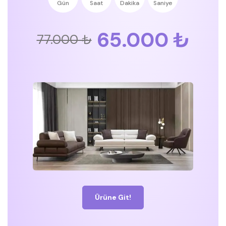
Gün
Saat
Dakika
Saniye
65.000 ₺
77.000 ₺
Ürüne Git!