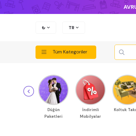
AVRU
₺
TR
Tüm Kategoriler
Düğün
İndirimli
Koltuk Tak
Paketleri
Mobilyalar