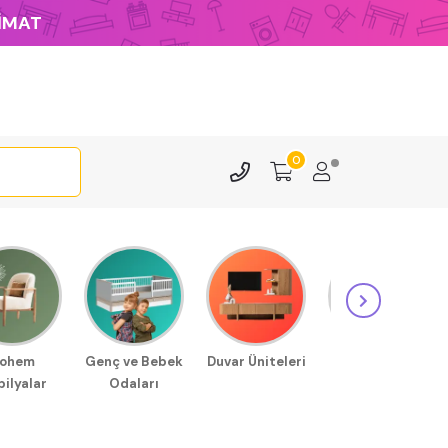
LİMAT
0
ohem
Genç ve Bebek
Duvar Üniteleri
Sehpa
ilyalar
Odaları
Modellerimiz