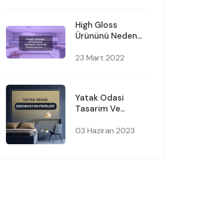
High Gloss
Ürününü Neden
Tercih Etmeliyim
23 Mart 2022
Yatak Odasi
Tasarim Ve
Dekorasyon
Fikirleri
03 Haziran 2023