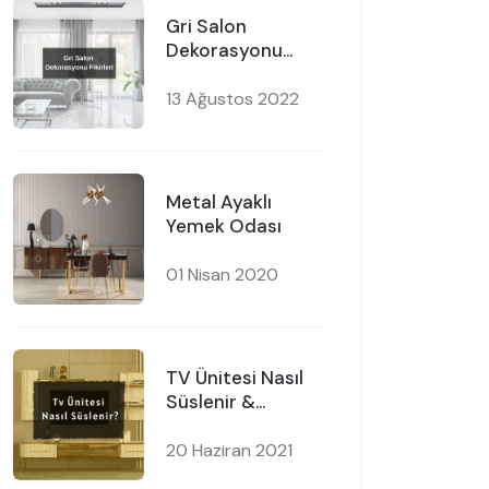
Gri Salon
Dekorasyonu
Fikirleri
13 Ağustos 2022
Metal Ayaklı
Yemek Odası
01 Nisan 2020
TV Ünitesi Nasıl
Süslenir &
Kullanılabilecek
Eşyalar ?
20 Haziran 2021