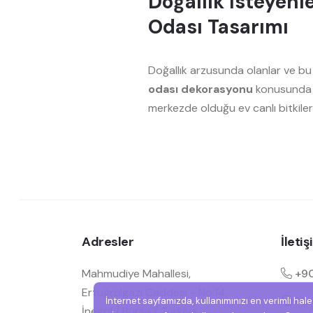
Doğallık İsteyenl
Odası Tasarımı
Doğallık arzusunda olanlar ve bu
odası
dekorasyonu
konusunda ö
merkezde olduğu ev canlı bitkiler 
Adresler
İleti
Mahmudiye Mahallesi,
+90
Ertuğrulgazi Caddesi - No:14,
Müşt
İnternet sayfamızda, kullanımınızı en verimli hal
İnegöl / Bursa / Türkiye