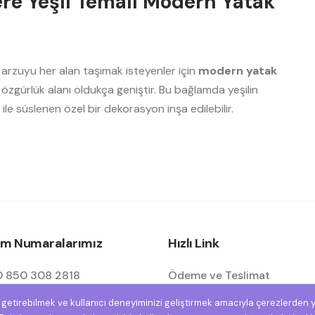
ere Yeşil Temalı Modern Yatak
 arzuyu her alan taşımak isteyenler için
modern yatak
zgürlük alanı oldukça geniştir. Bu bağlamda yeşilin
ile süslenen özel bir dekorasyon inşa edilebilir.
şim Numaralarımız
Hızlı Link
 850 308 2818
Ödeme ve Teslimat
eri Temsilcisi: 1
Mesafeli Satış Sözleşmesi
e getirebilmek ve kullanıcı deneyiminizi geliştirmek amacıyla çerezlerden 