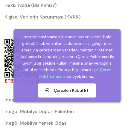
Hakkımızda (Biz Kimiz?)
Kişisel Verilerin Korunması (KVKK)
İnternet sayfamızda, kullanımınızı en verimli hale
getirebilmek ve kullanıcı deneyiminizi geliştirmek
amacıyla çerezlerden yararlanılmaktadır. İnternet
sayfamızı kullanarak çerezlerin Çerez Politikamız ile
uyumlu bir şekilde kullanılmasına onay verdiğiniz
kabul edilmektedir. Detaylı bilgi almak için
Çerez
Politikamızı
inceleyebilirsiniz.
Çerezleri Kabul Et
İnegöl Mobilya
İnegöl Mobilya Düğün Paketleri
İnegöl Mobilya Yemek Odası